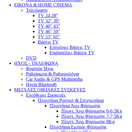
ΕΙΚΟΝΑ & HOME CINEMA
Τηλεόραση
TV 24 28"
TV 32" 39"
TV 40" 43"
TV 46" 50"
TV 55" 65"
Βάσεις TV
Επιτοίχιες Βάσεις TV
Επιδαπέδιες Βάσεις TV
DVD
ΗΧΟΣ - ΤΗΛΕΦΩΝΑ
Φορητός Ήχος
Ραδιόφωνα & Ραδιορολόγια
Car Audio & GPS Multimedia
Ηχεία Bluetooth
ΜΕΓΑΛΕΣ ΟΙΚΙΑΚΕΣ ΣΥΣΚΕΥΕΣ
Ελεύθερες Συσκευές
Πλυντήρια Ρούχων & Στεγνωτήρια
Πλυντήρια Άνω Φόρτωσης
Πλυντ. Άνω Φόρτωσης 6-6,5Kg
Πλυντ. Άνω Φόρτωσης 7-7,5Kg
Πλυντ. Άνω Φόρτωσης 8Kg
Πλυντήρια Εμπρός Φόρτωσης