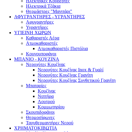
Ηλεκτρικές Κουβέρτες
Ηλεκτρικά Τζάκια
Θερμάστρες "Μανιτάρι"
ΑΦΥΓΡΑΝΤΗΡΕΣ - ΥΓΡΑΝΤΗΡΕΣ
Αφυγραντήρες
Υγραντήρες
ΥΓΙΕΙΝΗ ΧΩΡΩΝ
Καθαριστές Αέρα
Ατμοκαθαριστές
Ατμοκαθαριστές Πιστόλια
Κουνουποφάγοι
ΜΠΑΝΙΟ - ΚΟΥΖΙΝΑ
Νεροχύτες Κουζίνας
Νεροχύτες Κουζίνας Inox & Γυαλί
Νεροχύτες Κουζίνας Γρανίτη
Νεροχύτες Κουζίνας Συνθετικού Γρανίτη
Μπαταρίες
Κουζίνας
Νιπτήρα
Λουτρού
Κομμωτηρίου
Σκουπιδοφάγοι
Θερμοσίφωνες
Ταχυθερμαντήρες Νερού
ΧΡΗΜΑΤΟΚΙΒΩΤΙΑ