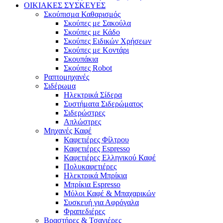
ΟΙΚΙΑΚΕΣ ΣΥΣΚΕΥΕΣ
Σκούπισμα Καθαρισμός
Σκούπες με Σακούλα
Σκούπες με Κάδο
Σκούπες Ειδικών Χρήσεων
Σκούπες με Κοντάρι
Σκουπάκια
Σκούπες Robot
Ραπτομηχανές
Σιδέρωμα
Ηλεκτρικά Σίδερα
Συστήματα Σιδερώματος
Σιδερώστρες
Απλώστρες
Μηχανές Καφέ
Καφετιέρες Φίλτρου
Καφετιέρες Espresso
Καφετιέρες Ελληνικού Καφέ
Πολυκαφετιέρες
Ηλεκτρικά Μπρίκια
Μπρίκια Espresso
Μύλοι Καφέ & Μπαχαρικών
Συσκευή για Αφρόγαλα
Φραπεδιέρες
Βραστήρες & Τσαγιέρες