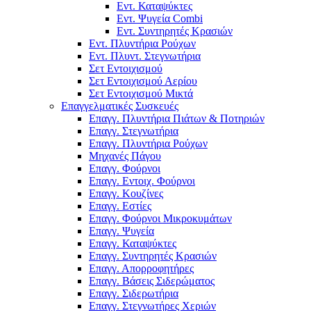
Εντ. Καταψύκτες
Εντ. Ψυγεία Combi
Εντ. Συντηρητές Κρασιών
Εντ. Πλυντήρια Ρούχων
Εντ. Πλυντ. Στεγνωτήρια
Σετ Εντοιχισμού
Σετ Εντοιχισμού Αερίου
Σετ Εντοιχισμού Μικτά
Επαγγελματικές Συσκευές
Επαγγ. Πλυντήρια Πιάτων & Ποτηριών
Επαγγ. Στεγνωτήρια
Επαγγ. Πλυντήρια Ρούχων
Μηχανές Πάγου
Επαγγ. Φούρνοι
Επαγγ. Εντοιχ. Φούρνοι
Επαγγ. Κουζίνες
Επαγγ. Εστίες
Επαγγ. Φούρνοι Μικροκυμάτων
Επαγγ. Ψυγεία
Επαγγ. Καταψύκτες
Επαγγ. Συντηρητές Κρασιών
Επαγγ. Απορροφητήρες
Επαγγ. Βάσεις Σιδερώματος
Επαγγ. Σιδερωτήρια
Επαγγ. Στεγνωτήρες Χεριών