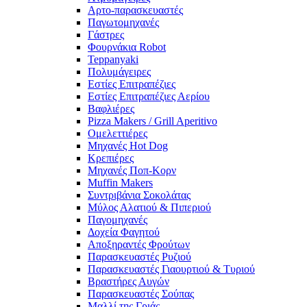
Αρτο-παρασκευαστές
Παγωτομηχανές
Γάστρες
Φουρνάκια Robot
Teppanyaki
Πολυμάγειρες
Εστίες Επιτραπέζιες
Εστίες Επιτραπέζιες Αερίου
Βαφλιέρες
Pizza Makers / Grill Aperitivo
Ομελεττιέρες
Μηχανές Hot Dog
Κρεπιέρες
Μηχανές Ποπ-Κορν
Muffin Makers
Συντριβάνια Σοκολάτας
Μύλος Αλατιού & Πιπεριού
Παγομηχανές
Δοχεία Φαγητού
Αποξηραντές Φρούτων
Παρασκευαστές Ρυζιού
Παρασκευαστές Γιαουρτιού & Τυριού
Βραστήρες Αυγών
Παρασκευαστές Σούπας
Μαλλί της Γριάς