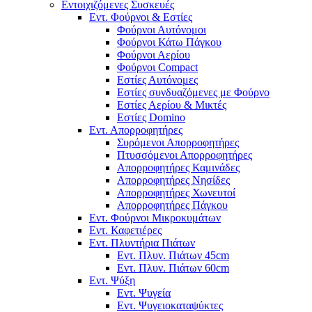
Εντοιχιζόμενες Συσκευές
Εντ. Φούρνοι & Εστίες
Φούρνοι Αυτόνομοι
Φούρνοι Κάτω Πάγκου
Φούρνοι Αερίου
Φούρνοι Compact
Εστίες Αυτόνομες
Εστίες συνδυαζόμενες με Φούρνο
Εστίες Αερίου & Μικτές
Εστίες Domino
Εντ. Απορροφητήρες
Συρόμενοι Απορροφητήρες
Πτυσσόμενοι Απορροφητήρες
Απορροφητήρες Καμινάδες
Απορροφητήρες Νησίδες
Απορροφητήρες Χωνευτοί
Απορροφητήρες Πάγκου
Εντ. Φούρνοι Μικροκυμάτων
Εντ. Καφετιέρες
Εντ. Πλυντήρια Πιάτων
Εντ. Πλυν. Πιάτων 45cm
Εντ. Πλυν. Πιάτων 60cm
Εντ. Ψύξη
Εντ. Ψυγεία
Εντ. Ψυγειοκαταψύκτες