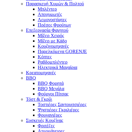
Παρασκευή Χυμών & Πολτού
Μπλέντερ
Αποχυμωτές
Λεμονοστίφτες
Πρέσες Φρούτων
Επεξεργασία Φαγητού
Μίξερ Χειρός
Μίξερ με Κάδο
Κουζινομηχανές
Παρελκόμενα GORENJE
Κόπτες
Ραβδομπλέντερ
Ηλεκτρικά Μαχαίρια
Κρεατομηχανές
BBQ
BBQ Φορητά
BBQ Μεγάλα
Φούρνοι Πίτσας
Τόστ & Γκρίλ
Τοστιέρες Σαντουιτσιέρες
Ψηστιέρες Γκριλιέρες
Φρυγανιέρες
Συσκευές Κουζίνας
Φριτέζες
Ατμομάγειρες