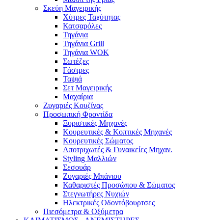
Σκεύη Μαγειρικής
Χύτρες Ταχύτητας
Κατσαρόλες
Τηγάνια
Τηγάνια Grill
Τηγάνια WOK
Σωτέζες
Γάστρες
Ταψιά
Σετ Μαγειρικής
Μαχαίρια
Ζυγαριές Κουζίνας
Προσωπική Φροντίδα
Ξυριστικές Μηχανές
Κουρευτικές & Κοπτικές Μηχανές
Κουρευτικές Σώματος
Αποτριχωτές & Γυναικείες Μηχαν.
Styling Μαλλιών
Σεσουάρ
Ζυγαριές Μπάνιου
Καθαριστές Προσώπου & Σώματος
Στεγνωτήρες Νυχιών
Ηλεκτρικές Οδοντόβουρτσες
Πιεσόμετρα & Οξύμετρα