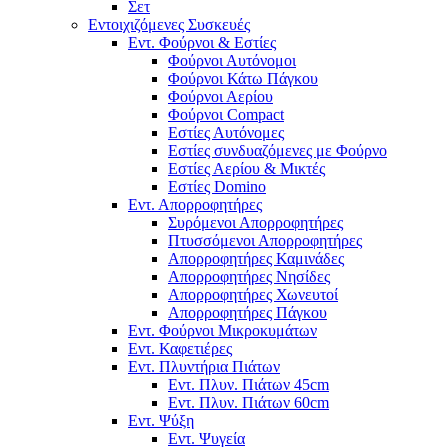
Σετ
Εντοιχιζόμενες Συσκευές
Εντ. Φούρνοι & Εστίες
Φούρνοι Αυτόνομοι
Φούρνοι Κάτω Πάγκου
Φούρνοι Αερίου
Φούρνοι Compact
Εστίες Αυτόνομες
Εστίες συνδυαζόμενες με Φούρνο
Εστίες Αερίου & Μικτές
Εστίες Domino
Εντ. Απορροφητήρες
Συρόμενοι Απορροφητήρες
Πτυσσόμενοι Απορροφητήρες
Απορροφητήρες Καμινάδες
Απορροφητήρες Νησίδες
Απορροφητήρες Χωνευτοί
Απορροφητήρες Πάγκου
Εντ. Φούρνοι Μικροκυμάτων
Εντ. Καφετιέρες
Εντ. Πλυντήρια Πιάτων
Εντ. Πλυν. Πιάτων 45cm
Εντ. Πλυν. Πιάτων 60cm
Εντ. Ψύξη
Εντ. Ψυγεία