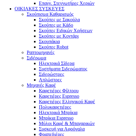
Επαγγ. Στεγνωτήρες Χεριών
ΟΙΚΙΑΚΕΣ ΣΥΣΚΕΥΕΣ
Σκούπισμα Καθαρισμός
Σκούπες με Σακούλα
Σκούπες με Κάδο
Σκούπες Ειδικών Χρήσεων
Σκούπες με Κοντάρι
Σκουπάκια
Σκούπες Robot
Ραπτομηχανές
Σιδέρωμα
Ηλεκτρικά Σίδερα
Συστήματα Σιδερώματος
Σιδερώστρες
Απλώστρες
Μηχανές Καφέ
Καφετιέρες Φίλτρου
Καφετιέρες Espresso
Καφετιέρες Ελληνικού Καφέ
Πολυκαφετιέρες
Ηλεκτρικά Μπρίκια
Μπρίκια Espresso
Μύλοι Καφέ & Μπαχαρικών
Συσκευή για Αφρόγαλα
Φραπεδιέρες