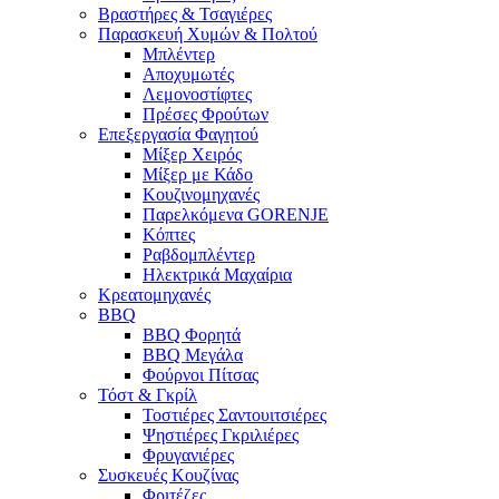
Βραστήρες & Τσαγιέρες
Παρασκευή Χυμών & Πολτού
Μπλέντερ
Αποχυμωτές
Λεμονοστίφτες
Πρέσες Φρούτων
Επεξεργασία Φαγητού
Μίξερ Χειρός
Μίξερ με Κάδο
Κουζινομηχανές
Παρελκόμενα GORENJE
Κόπτες
Ραβδομπλέντερ
Ηλεκτρικά Μαχαίρια
Κρεατομηχανές
BBQ
BBQ Φορητά
BBQ Μεγάλα
Φούρνοι Πίτσας
Τόστ & Γκρίλ
Τοστιέρες Σαντουιτσιέρες
Ψηστιέρες Γκριλιέρες
Φρυγανιέρες
Συσκευές Κουζίνας
Φριτέζες