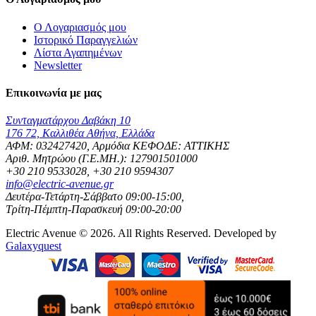
Ο Λογαριασμός μου
Ιστορικό Παραγγελιών
Λίστα Αγαπημένων
Newsletter
Επικοινωνία με μας
Συνταγματάρχου Δαβάκη 10
176 72, Καλλιθέα Αθήνα, Ελλάδα
ΑΦΜ: 032427420, Αρμόδια ΚΕΦΟΔΕ: ΑΤΤΙΚΗΣ
Αριθ. Μητρώου (Γ.Ε.ΜΗ.): 127901501000
+30 210 9533028, +30 210 9594307
info@electric-avenue.gr
Δευτέρα-Τετάρτη-Σάββατο 09:00-15:00,
Τρίτη-Πέμπτη-Παρασκευή 09:00-20:00
Electric Avenue © 2026. All Rights Reserved. Developed by
Galaxyquest