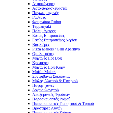
Ατμομάγειρες
Αρτο-παρασκευαστές
Παγωτομηχανές
Γάστρες
Φουρνάκια Robot
Teppanyaki
Πολυμάγειρες
Εστίες Επιτραπέζιες
Εστίες Επιτραπέζιες Αερίου
Βαφλιέρες
Pizza Makers / Grill Aperitivo
Ομελεττιέρες
Μηχανές Hot Dog
Κρεπιέρες
Μηχανές Ποπ-Κορν
Muffin Makers
Συντριβάνια Σοκολάτας
Μύλος Αλατιού & Πιπεριού
Παγομηχανές
Δοχεία Φαγητού
Αποξηραντές Φρούτων
Παρασκευαστές Ρυζιού
Παρασκευαστές Γιαουρτιού & Τυριού
Βραστήρες Αυγών
Παρασκευαστές Σούπας