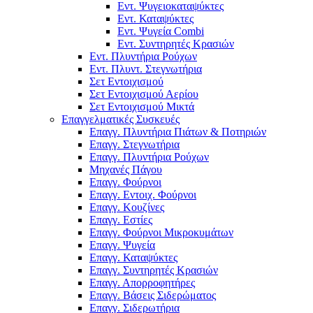
Εντ. Ψυγειοκαταψύκτες
Εντ. Καταψύκτες
Εντ. Ψυγεία Combi
Εντ. Συντηρητές Κρασιών
Εντ. Πλυντήρια Ρούχων
Εντ. Πλυντ. Στεγνωτήρια
Σετ Εντοιχισμού
Σετ Εντοιχισμού Αερίου
Σετ Εντοιχισμού Μικτά
Επαγγελματικές Συσκευές
Επαγγ. Πλυντήρια Πιάτων & Ποτηριών
Επαγγ. Στεγνωτήρια
Επαγγ. Πλυντήρια Ρούχων
Μηχανές Πάγου
Επαγγ. Φούρνοι
Επαγγ. Εντοιχ. Φούρνοι
Επαγγ. Κουζίνες
Επαγγ. Εστίες
Επαγγ. Φούρνοι Μικροκυμάτων
Επαγγ. Ψυγεία
Επαγγ. Καταψύκτες
Επαγγ. Συντηρητές Κρασιών
Επαγγ. Απορροφητήρες
Επαγγ. Βάσεις Σιδερώματος
Επαγγ. Σιδερωτήρια