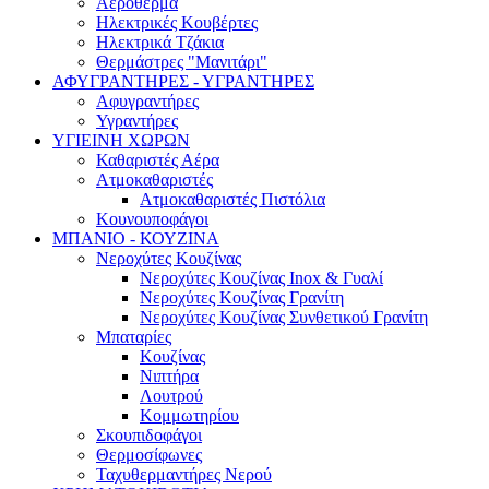
Αερόθερμα
Ηλεκτρικές Κουβέρτες
Ηλεκτρικά Τζάκια
Θερμάστρες "Μανιτάρι"
ΑΦΥΓΡΑΝΤΗΡΕΣ - ΥΓΡΑΝΤΗΡΕΣ
Αφυγραντήρες
Υγραντήρες
ΥΓΙΕΙΝΗ ΧΩΡΩΝ
Καθαριστές Αέρα
Ατμοκαθαριστές
Ατμοκαθαριστές Πιστόλια
Κουνουποφάγοι
ΜΠΑΝΙΟ - ΚΟΥΖΙΝΑ
Νεροχύτες Κουζίνας
Νεροχύτες Κουζίνας Inox & Γυαλί
Νεροχύτες Κουζίνας Γρανίτη
Νεροχύτες Κουζίνας Συνθετικού Γρανίτη
Μπαταρίες
Κουζίνας
Νιπτήρα
Λουτρού
Κομμωτηρίου
Σκουπιδοφάγοι
Θερμοσίφωνες
Ταχυθερμαντήρες Νερού