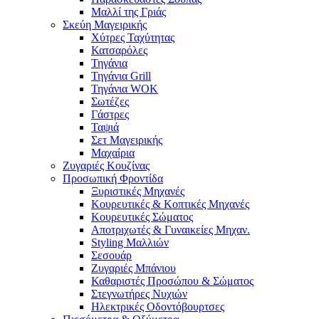
Μαλλί της Γριάς
Σκεύη Μαγειρικής
Χύτρες Ταχύτητας
Κατσαρόλες
Τηγάνια
Τηγάνια Grill
Τηγάνια WOK
Σωτέζες
Γάστρες
Ταψιά
Σετ Μαγειρικής
Μαχαίρια
Ζυγαριές Κουζίνας
Προσωπική Φροντίδα
Ξυριστικές Μηχανές
Κουρευτικές & Κοπτικές Μηχανές
Κουρευτικές Σώματος
Αποτριχωτές & Γυναικείες Μηχαν.
Styling Μαλλιών
Σεσουάρ
Ζυγαριές Μπάνιου
Καθαριστές Προσώπου & Σώματος
Στεγνωτήρες Νυχιών
Ηλεκτρικές Οδοντόβουρτσες