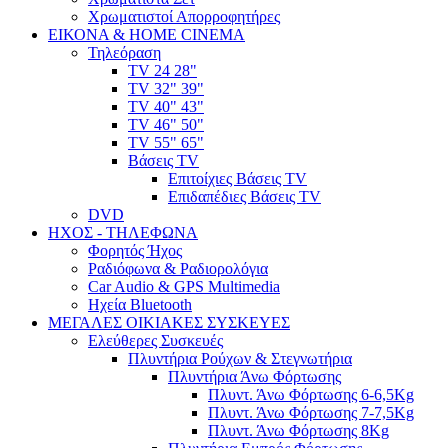
Χρωματιστοί Απορροφητήρες
ΕΙΚΟΝΑ & HOME CINEMA
Τηλεόραση
TV 24 28"
TV 32" 39"
TV 40" 43"
TV 46" 50"
TV 55" 65"
Βάσεις TV
Επιτοίχιες Βάσεις TV
Επιδαπέδιες Βάσεις TV
DVD
ΗΧΟΣ - ΤΗΛΕΦΩΝΑ
Φορητός Ήχος
Ραδιόφωνα & Ραδιορολόγια
Car Audio & GPS Multimedia
Ηχεία Bluetooth
ΜΕΓΑΛΕΣ ΟΙΚΙΑΚΕΣ ΣΥΣΚΕΥΕΣ
Ελεύθερες Συσκευές
Πλυντήρια Ρούχων & Στεγνωτήρια
Πλυντήρια Άνω Φόρτωσης
Πλυντ. Άνω Φόρτωσης 6-6,5Kg
Πλυντ. Άνω Φόρτωσης 7-7,5Kg
Πλυντ. Άνω Φόρτωσης 8Kg