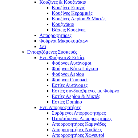
Κουζίνες & Κουζινάκια
Κουζίνες Εμαγιέ
Κουζίνες Κεραμικές
Κουζίνες Αερίου & Μικτές
Κουζινάκια
Βάσεις Κουζίνας
Απορροφητήρες
Φούρνοι Μικροκυμάτων
Σετ
Εντοιχιζόμενες Συσκευές
Εντ. Φούρνοι & Εστίες
Φούρνοι Αυτόνομοι
Φούρνοι Κάτω Πάγκου
Φούρνοι Αερίου
Φούρνοι Compact
Εστίες Αυτόνομες
Εστίες συνδυαζόμενες με Φούρνο
Εστίες Αερίου & Μικτές
Εστίες Domino
Εντ. Απορροφητήρες
Συρόμενοι Απορροφητήρες
Πτυσσόμενοι Απορροφητήρες
Απορροφητήρες Καμινάδες
Απορροφητήρες Νησίδες
Απορροφητήρες Χωνευτοί