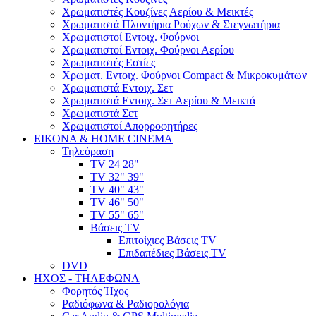
Χρωματιστές Κουζίνες Αερίου & Μεικτές
Χρωματιστά Πλυντήρια Ρούχων & Στεγνωτήρια
Χρωματιστοί Εντοιχ. Φούρνοι
Χρωματιστοί Εντοιχ. Φούρνοι Αερίου
Χρωματιστές Εστίες
Χρωματ. Εντοιχ. Φούρνοι Compact & Μικροκυμάτων
Χρωματιστά Εντοιχ. Σετ
Χρωματιστά Εντοιχ. Σετ Αερίου & Μεικτά
Χρωματιστά Σετ
Χρωματιστοί Απορροφητήρες
ΕΙΚΟΝΑ & HOME CINEMA
Τηλεόραση
TV 24 28"
TV 32" 39"
TV 40" 43"
TV 46" 50"
TV 55" 65"
Βάσεις TV
Επιτοίχιες Βάσεις TV
Επιδαπέδιες Βάσεις TV
DVD
ΗΧΟΣ - ΤΗΛΕΦΩΝΑ
Φορητός Ήχος
Ραδιόφωνα & Ραδιορολόγια