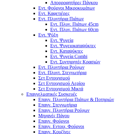
Απορροφητήρες Πάγκου
Εντ. Φούρνοι Μικροκυμάτων
Εντ. Καφετιέρες
Εντ. Πλυντήρια Πιάτων
Εντ. Πλυν. Πιάτων 45cm
Εντ. Πλυν. Πιάτων 60cm
Εντ. Ψύξη
Εντ. Ψυγεία
Εντ. Ψυγειοκαταψύκτες
Εντ. Καταψύκτες
Εντ. Ψυγεία Combi
Εντ. Συντηρητές Κρασιών
Εντ. Πλυντήρια Ρούχων
Εντ. Πλυντ. Στεγνωτήρια
Σετ Εντοιχισμού
Σετ Εντοιχισμού Αερίου
Σετ Εντοιχισμού Μικτά
Επαγγελματικές Συσκευές
Επαγγ. Πλυντήρια Πιάτων & Ποτηριών
Επαγγ. Στεγνωτήρια
Επαγγ. Πλυντήρια Ρούχων
Μηχανές Πάγου
Επαγγ. Φούρνοι
Επαγγ. Εντοιχ. Φούρνοι
Επαγγ. Κουζίνες