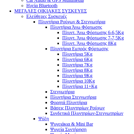
Car Audio & GPS Multimedia
Ηχεία Bluetooth
ΜΕΓΑΛΕΣ ΟΙΚΙΑΚΕΣ ΣΥΣΚΕΥΕΣ
Ελεύθερες Συσκευές
Πλυντήρια Ρούχων & Στεγνωτήρια
Πλυντήρια Άνω Φόρτωσης
Πλυντ. Άνω Φόρτωσης 6-6,5Kg
Πλυντ. Άνω Φόρτωσης 7-7,5Kg
Πλυντ. Άνω Φόρτωσης 8Kg
Πλυντήρια Εμπρός Φόρτωσης
Πλυντήρια 5Kg
Πλυντήρια 6Kg
Πλυντήρια 7Kg
Πλυντήρια 8Kg
Πλυντήρια 9Kg
Πλυντήρια 10Kg
Πλυντήρια 11+Kg
Στεγνωτήρια
Πλυντήρια Στεγνωτήρια
Φορητά Πλυντήρια
Βάσεις Πλυντηρίων Ρούχων
Συνδετικά Πλυντηρίων-Στεγνωτηρίων
Ψύξη
Ψυγειάκια & Mini Bar
Ψυγεία Συντήρηση