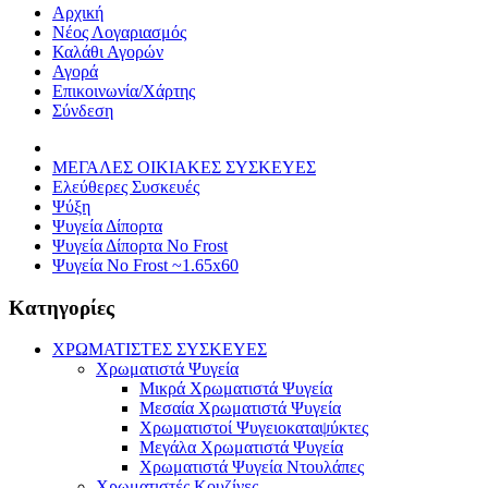
Αρχική
Νέος Λογαριασμός
Καλάθι Αγορών
Αγορά
Επικοινωνία/Χάρτης
Σύνδεση
ΜΕΓΑΛΕΣ ΟΙΚΙΑΚΕΣ ΣΥΣΚΕΥΕΣ
Ελεύθερες Συσκευές
Ψύξη
Ψυγεία Δίπορτα
Ψυγεία Δίπορτα No Frost
Ψυγεία No Frost ~1.65x60
Κατηγορίες
ΧΡΩΜΑΤΙΣΤΕΣ ΣΥΣΚΕΥΕΣ
Χρωματιστά Ψυγεία
Μικρά Χρωματιστά Ψυγεία
Μεσαία Χρωματιστά Ψυγεία
Χρωματιστοί Ψυγειοκαταψύκτες
Μεγάλα Χρωματιστά Ψυγεία
Χρωματιστά Ψυγεία Ντουλάπες
Χρωματιστές Κουζίνες