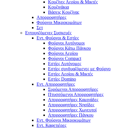
Κουζίνες Αερίου & Μικτές
Κουζινάκια
Βάσεις Κουζίνας
Απορροφητήρες
Φούρνοι Μικροκυμάτων
Σετ
Εντοιχιζόμενες Συσκευές
Εντ. Φούρνοι & Εστίες
Φούρνοι Αυτόνομοι
Φούρνοι Κάτω Πάγκου
Φούρνοι Αερίου
Φούρνοι Compact
Εστίες Αυτόνομες
Εστίες συνδυαζόμενες με Φούρνο
Εστίες Αερίου & Μικτές
Εστίες Domino
Εντ. Απορροφητήρες
Συρόμενοι Απορροφητήρες
Πτυσσόμενοι Απορροφητήρες
Απορροφητήρες Καμινάδες
Απορροφητήρες Νησίδες
Απορροφητήρες Χωνευτοί
Απορροφητήρες Πάγκου
Εντ. Φούρνοι Μικροκυμάτων
Εντ. Καφετιέρες