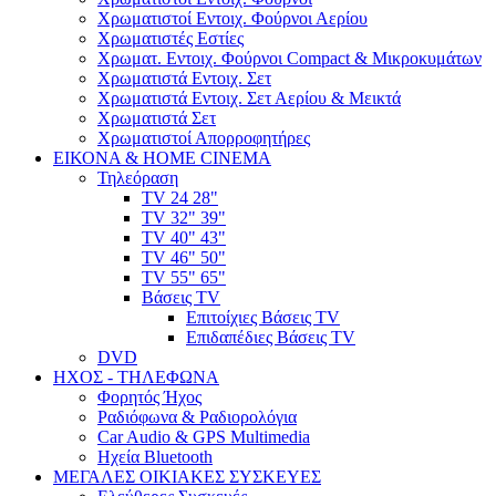
Χρωματιστοί Εντοιχ. Φούρνοι Αερίου
Χρωματιστές Εστίες
Χρωματ. Εντοιχ. Φούρνοι Compact & Μικροκυμάτων
Χρωματιστά Εντοιχ. Σετ
Χρωματιστά Εντοιχ. Σετ Αερίου & Μεικτά
Χρωματιστά Σετ
Χρωματιστοί Απορροφητήρες
ΕΙΚΟΝΑ & HOME CINEMA
Τηλεόραση
TV 24 28"
TV 32" 39"
TV 40" 43"
TV 46" 50"
TV 55" 65"
Βάσεις TV
Επιτοίχιες Βάσεις TV
Επιδαπέδιες Βάσεις TV
DVD
ΗΧΟΣ - ΤΗΛΕΦΩΝΑ
Φορητός Ήχος
Ραδιόφωνα & Ραδιορολόγια
Car Audio & GPS Multimedia
Ηχεία Bluetooth
ΜΕΓΑΛΕΣ ΟΙΚΙΑΚΕΣ ΣΥΣΚΕΥΕΣ