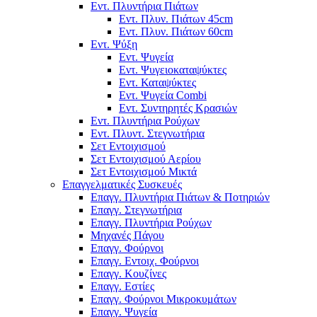
Εντ. Πλυντήρια Πιάτων
Εντ. Πλυν. Πιάτων 45cm
Εντ. Πλυν. Πιάτων 60cm
Εντ. Ψύξη
Εντ. Ψυγεία
Εντ. Ψυγειοκαταψύκτες
Εντ. Καταψύκτες
Εντ. Ψυγεία Combi
Εντ. Συντηρητές Κρασιών
Εντ. Πλυντήρια Ρούχων
Εντ. Πλυντ. Στεγνωτήρια
Σετ Εντοιχισμού
Σετ Εντοιχισμού Αερίου
Σετ Εντοιχισμού Μικτά
Επαγγελματικές Συσκευές
Επαγγ. Πλυντήρια Πιάτων & Ποτηριών
Επαγγ. Στεγνωτήρια
Επαγγ. Πλυντήρια Ρούχων
Μηχανές Πάγου
Επαγγ. Φούρνοι
Επαγγ. Εντοιχ. Φούρνοι
Επαγγ. Κουζίνες
Επαγγ. Εστίες
Επαγγ. Φούρνοι Μικροκυμάτων
Επαγγ. Ψυγεία