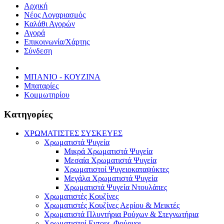
Αρχική
Νέος Λογαριασμός
Καλάθι Αγορών
Αγορά
Επικοινωνία/Χάρτης
Σύνδεση
ΜΠΑΝΙΟ - ΚΟΥΖΙΝΑ
Μπαταρίες
Κομμωτηρίου
Κατηγορίες
ΧΡΩΜΑΤΙΣΤΕΣ ΣΥΣΚΕΥΕΣ
Χρωματιστά Ψυγεία
Μικρά Χρωματιστά Ψυγεία
Μεσαία Χρωματιστά Ψυγεία
Χρωματιστοί Ψυγειοκαταψύκτες
Μεγάλα Χρωματιστά Ψυγεία
Χρωματιστά Ψυγεία Ντουλάπες
Χρωματιστές Κουζίνες
Χρωματιστές Κουζίνες Αερίου & Μεικτές
Χρωματιστά Πλυντήρια Ρούχων & Στεγνωτήρια
Χρωματιστοί Εντοιχ. Φούρνοι