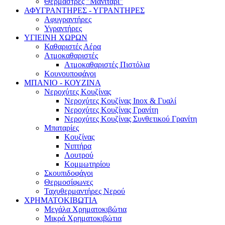
Θερμάστρες "Μανιτάρι"
ΑΦΥΓΡΑΝΤΗΡΕΣ - ΥΓΡΑΝΤΗΡΕΣ
Αφυγραντήρες
Υγραντήρες
ΥΓΙΕΙΝΗ ΧΩΡΩΝ
Καθαριστές Αέρα
Ατμοκαθαριστές
Ατμοκαθαριστές Πιστόλια
Κουνουποφάγοι
ΜΠΑΝΙΟ - ΚΟΥΖΙΝΑ
Νεροχύτες Κουζίνας
Νεροχύτες Κουζίνας Inox & Γυαλί
Νεροχύτες Κουζίνας Γρανίτη
Νεροχύτες Κουζίνας Συνθετικού Γρανίτη
Μπαταρίες
Κουζίνας
Νιπτήρα
Λουτρού
Κομμωτηρίου
Σκουπιδοφάγοι
Θερμοσίφωνες
Ταχυθερμαντήρες Νερού
ΧΡΗΜΑΤΟΚΙΒΩΤΙΑ
Μεγάλα Χρηματοκιβώτια
Μικρά Χρηματοκιβώτια