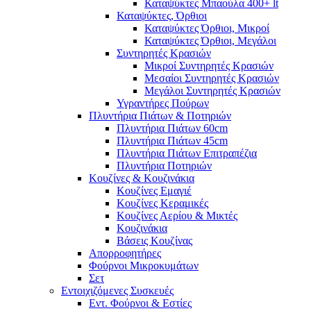
Καταψύκτες Μπαούλα 400+ lt
Καταψύκτες, Όρθιοι
Καταψύκτες Όρθιοι, Μικροί
Καταψύκτες Όρθιοι, Μεγάλοι
Συντηρητές Κρασιών
Μικροί Συντηρητές Κρασιών
Μεσαίοι Συντηρητές Κρασιών
Μεγάλοι Συντηρητές Κρασιών
Υγραντήρες Πούρων
Πλυντήρια Πιάτων & Ποτηριών
Πλυντήρια Πιάτων 60cm
Πλυντήρια Πιάτων 45cm
Πλυντήρια Πιάτων Επιτραπέζια
Πλυντήρια Ποτηριών
Κουζίνες & Κουζινάκια
Κουζίνες Εμαγιέ
Κουζίνες Κεραμικές
Κουζίνες Αερίου & Μικτές
Κουζινάκια
Βάσεις Κουζίνας
Απορροφητήρες
Φούρνοι Μικροκυμάτων
Σετ
Εντοιχιζόμενες Συσκευές
Εντ. Φούρνοι & Εστίες