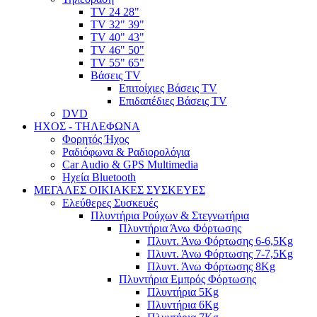
TV 24 28"
TV 32" 39"
TV 40" 43"
TV 46" 50"
TV 55" 65"
Βάσεις TV
Επιτοίχιες Βάσεις TV
Επιδαπέδιες Βάσεις TV
DVD
ΗΧΟΣ - ΤΗΛΕΦΩΝΑ
Φορητός Ήχος
Ραδιόφωνα & Ραδιορολόγια
Car Audio & GPS Multimedia
Ηχεία Bluetooth
ΜΕΓΑΛΕΣ ΟΙΚΙΑΚΕΣ ΣΥΣΚΕΥΕΣ
Ελεύθερες Συσκευές
Πλυντήρια Ρούχων & Στεγνωτήρια
Πλυντήρια Άνω Φόρτωσης
Πλυντ. Άνω Φόρτωσης 6-6,5Kg
Πλυντ. Άνω Φόρτωσης 7-7,5Kg
Πλυντ. Άνω Φόρτωσης 8Kg
Πλυντήρια Εμπρός Φόρτωσης
Πλυντήρια 5Kg
Πλυντήρια 6Kg