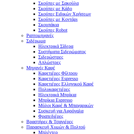
Σκούπες με Σακούλα
Σκούπες με Κάδο
Σκούπες Ειδικών Χρήσεων
Σκούπες με Κοντάρι
Σκουπάκια
Σκούπες Robot
Ραπτομηχανές
Σιδέρωμα
Ηλεκτρικά Σίδερα
Συστήματα Σιδερώματος
Σιδερώστρες
Απλώστρες
Μηχανές Καφέ
Καφετιέρες Φίλτρου
Καφετιέρες Espresso
Καφετιέρες Ελληνικού Καφέ
Πολυκαφετιέρες
Ηλεκτρικά Μπρίκια
Μπρίκια Espresso
Μύλοι Καφέ & Μπαχαρικών
Συσκευή για Αφρόγαλα
Φραπεδιέρες
Βραστήρες & Τσαγιέρες
Παρασκευή Χυμών & Πολτού
Μπλέντερ