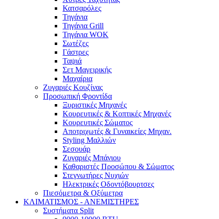
Κατσαρόλες
Τηγάνια
Τηγάνια Grill
Τηγάνια WOK
Σωτέζες
Γάστρες
Ταψιά
Σετ Μαγειρικής
Μαχαίρια
Ζυγαριές Κουζίνας
Προσωπική Φροντίδα
Ξυριστικές Μηχανές
Κουρευτικές & Κοπτικές Μηχανές
Κουρευτικές Σώματος
Αποτριχωτές & Γυναικείες Μηχαν.
Styling Μαλλιών
Σεσουάρ
Ζυγαριές Μπάνιου
Καθαριστές Προσώπου & Σώματος
Στεγνωτήρες Νυχιών
Ηλεκτρικές Οδοντόβουρτσες
Πιεσόμετρα & Οξύμετρα
ΚΛΙΜΑΤΙΣΜΟΣ - ΑΝΕΜΙΣΤΗΡΕΣ
Συστήματα Split