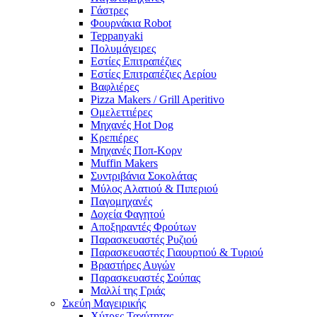
Γάστρες
Φουρνάκια Robot
Teppanyaki
Πολυμάγειρες
Εστίες Επιτραπέζιες
Εστίες Επιτραπέζιες Αερίου
Βαφλιέρες
Pizza Makers / Grill Aperitivo
Ομελεττιέρες
Μηχανές Hot Dog
Κρεπιέρες
Μηχανές Ποπ-Κορν
Muffin Makers
Συντριβάνια Σοκολάτας
Μύλος Αλατιού & Πιπεριού
Παγομηχανές
Δοχεία Φαγητού
Αποξηραντές Φρούτων
Παρασκευαστές Ρυζιού
Παρασκευαστές Γιαουρτιού & Τυριού
Βραστήρες Αυγών
Παρασκευαστές Σούπας
Μαλλί της Γριάς
Σκεύη Μαγειρικής
Χύτρες Ταχύτητας