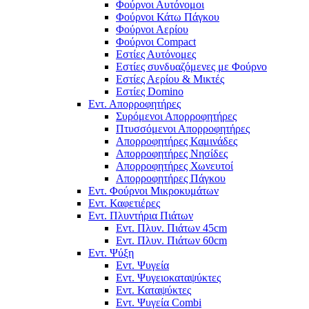
Φούρνοι Αυτόνομοι
Φούρνοι Κάτω Πάγκου
Φούρνοι Αερίου
Φούρνοι Compact
Εστίες Αυτόνομες
Εστίες συνδυαζόμενες με Φούρνο
Εστίες Αερίου & Μικτές
Εστίες Domino
Εντ. Απορροφητήρες
Συρόμενοι Απορροφητήρες
Πτυσσόμενοι Απορροφητήρες
Απορροφητήρες Καμινάδες
Απορροφητήρες Νησίδες
Απορροφητήρες Χωνευτοί
Απορροφητήρες Πάγκου
Εντ. Φούρνοι Μικροκυμάτων
Εντ. Καφετιέρες
Εντ. Πλυντήρια Πιάτων
Εντ. Πλυν. Πιάτων 45cm
Εντ. Πλυν. Πιάτων 60cm
Εντ. Ψύξη
Εντ. Ψυγεία
Εντ. Ψυγειοκαταψύκτες
Εντ. Καταψύκτες
Εντ. Ψυγεία Combi