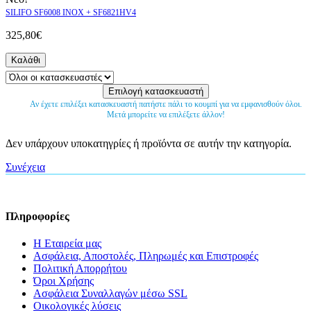
SILIFO SF6008 INOX + SF6821HV4
325,80€
Καλάθι
Αν έχετε επιλέξει κατασκευαστή πατήστε πάλι το κουμπί για να εμφανισθούν όλοι.
Μετά μπορείτε να επιλέξετε άλλον!
Δεν υπάρχουν υποκατηγρίες ή προϊόντα σε αυτήν την κατηγορία.
Συνέχεια
Πληροφορίες
Η Εταιρεία μας
Ασφάλεια, Αποστολές, Πληρωμές και Επιστροφές
Πολιτική Απορρήτου
Όροι Χρήσης
Ασφάλεια Συναλλαγών μέσω SSL
Οικολογικές λύσεις