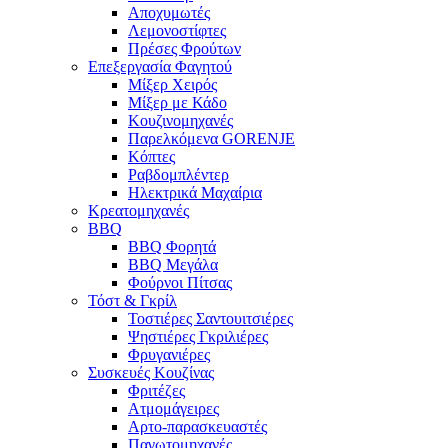
Αποχυμωτές
Λεμονοστίφτες
Πρέσες Φρούτων
Επεξεργασία Φαγητού
Μίξερ Χειρός
Μίξερ με Κάδο
Κουζινομηχανές
Παρελκόμενα GORENJE
Κόπτες
Ραβδομπλέντερ
Ηλεκτρικά Μαχαίρια
Κρεατομηχανές
BBQ
BBQ Φορητά
BBQ Μεγάλα
Φούρνοι Πίτσας
Τόστ & Γκρίλ
Τοστιέρες Σαντουιτσιέρες
Ψηστιέρες Γκριλιέρες
Φρυγανιέρες
Συσκευές Κουζίνας
Φριτέζες
Ατμομάγειρες
Αρτο-παρασκευαστές
Παγωτομηχανές