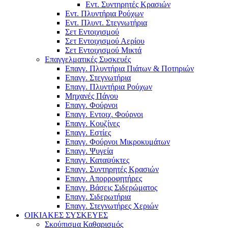
Εντ. Συντηρητές Κρασιών
Εντ. Πλυντήρια Ρούχων
Εντ. Πλυντ. Στεγνωτήρια
Σετ Εντοιχισμού
Σετ Εντοιχισμού Αερίου
Σετ Εντοιχισμού Μικτά
Επαγγελματικές Συσκευές
Επαγγ. Πλυντήρια Πιάτων & Ποτηριών
Επαγγ. Στεγνωτήρια
Επαγγ. Πλυντήρια Ρούχων
Μηχανές Πάγου
Επαγγ. Φούρνοι
Επαγγ. Εντοιχ. Φούρνοι
Επαγγ. Κουζίνες
Επαγγ. Εστίες
Επαγγ. Φούρνοι Μικροκυμάτων
Επαγγ. Ψυγεία
Επαγγ. Καταψύκτες
Επαγγ. Συντηρητές Κρασιών
Επαγγ. Απορροφητήρες
Επαγγ. Βάσεις Σιδερώματος
Επαγγ. Σιδερωτήρια
Επαγγ. Στεγνωτήρες Χεριών
ΟΙΚΙΑΚΕΣ ΣΥΣΚΕΥΕΣ
Σκούπισμα Καθαρισμός