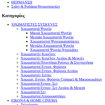
ΘΕΡΜΑΝΣΗ
Στάντ & Ροδάκια Θερμοπομπών
Κατηγορίες
ΧΡΩΜΑΤΙΣΤΕΣ ΣΥΣΚΕΥΕΣ
Χρωματιστά Ψυγεία
Μικρά Χρωματιστά Ψυγεία
Μεσαία Χρωματιστά Ψυγεία
Χρωματιστοί Ψυγειοκαταψύκτες
Μεγάλα Χρωματιστά Ψυγεία
Χρωματιστά Ψυγεία Ντουλάπες
Χρωματιστές Κουζίνες
Χρωματιστές Κουζίνες Αερίου & Μεικτές
Χρωματιστά Πλυντήρια Ρούχων & Στεγνωτήρια
Χρωματιστοί Εντοιχ. Φούρνοι
Χρωματιστοί Εντοιχ. Φούρνοι Αερίου
Χρωματιστές Εστίες
Χρωματ. Εντοιχ. Φούρνοι Compact & Μικροκυμάτων
Χρωματιστά Εντοιχ. Σετ
Χρωματιστά Εντοιχ. Σετ Αερίου & Μεικτά
Χρωματιστά Σετ
Χρωματιστοί Απορροφητήρες
ΕΙΚΟΝΑ & HOME CINEMA
Τηλεόραση