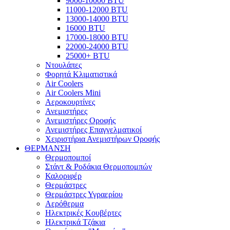
9000-10000 BTU
11000-12000 BTU
13000-14000 BTU
16000 BTU
17000-18000 BTU
22000-24000 BTU
25000+ BTU
Ντουλάπες
Φορητά Κλιματιστικά
Air Coolers
Air Coolers Mini
Αεροκουρτίνες
Ανεμιστήρες
Ανεμιστήρες Οροφής
Ανεμιστήρες Επαγγελματικοί
Χειριστήρια Ανεμιστήρων Οροφής
ΘΕΡΜΑΝΣΗ
Θερμοπομποί
Στάντ & Ροδάκια Θερμοπομπών
Καλοριφέρ
Θερμάστρες
Θερμάστρες Υγραερίου
Αερόθερμα
Ηλεκτρικές Κουβέρτες
Ηλεκτρικά Τζάκια