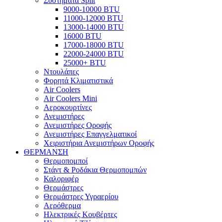
Συστήματα Split
9000-10000 BTU
11000-12000 BTU
13000-14000 BTU
16000 BTU
17000-18000 BTU
22000-24000 BTU
25000+ BTU
Ντουλάπες
Φορητά Κλιματιστικά
Air Coolers
Air Coolers Mini
Αεροκουρτίνες
Ανεμιστήρες
Ανεμιστήρες Οροφής
Ανεμιστήρες Επαγγελματικοί
Χειριστήρια Ανεμιστήρων Οροφής
ΘΕΡΜΑΝΣΗ
Θερμοπομποί
Στάντ & Ροδάκια Θερμοπομπών
Καλοριφέρ
Θερμάστρες
Θερμάστρες Υγραερίου
Αερόθερμα
Ηλεκτρικές Κουβέρτες