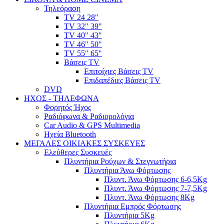
Τηλεόραση
TV 24 28"
TV 32" 39"
TV 40" 43"
TV 46" 50"
TV 55" 65"
Βάσεις TV
Επιτοίχιες Βάσεις TV
Επιδαπέδιες Βάσεις TV
DVD
ΗΧΟΣ - ΤΗΛΕΦΩΝΑ
Φορητός Ήχος
Ραδιόφωνα & Ραδιορολόγια
Car Audio & GPS Multimedia
Ηχεία Bluetooth
ΜΕΓΑΛΕΣ ΟΙΚΙΑΚΕΣ ΣΥΣΚΕΥΕΣ
Ελεύθερες Συσκευές
Πλυντήρια Ρούχων & Στεγνωτήρια
Πλυντήρια Άνω Φόρτωσης
Πλυντ. Άνω Φόρτωσης 6-6,5Kg
Πλυντ. Άνω Φόρτωσης 7-7,5Kg
Πλυντ. Άνω Φόρτωσης 8Kg
Πλυντήρια Εμπρός Φόρτωσης
Πλυντήρια 5Kg