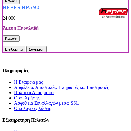
Καλάθι
BEPER BP.790
24,00€
Άμεση Παραλαβή
Καλάθι
Επιθυμητό
Σύγκριση
Πληροφορίες
Η Εταιρεία μας
Ασφάλεια, Αποστολές, Πληρωμές και Επιστροφές
Πολιτική Απορρήτου
Όροι Χρήσης
Ασφάλεια Συναλλαγών μέσω SSL
Οικολογικές λύσεις
Εξυπηρέτηση Πελατών