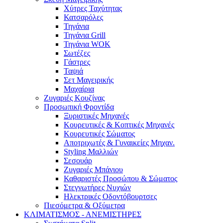
Χύτρες Ταχύτητας
Κατσαρόλες
Τηγάνια
Τηγάνια Grill
Τηγάνια WOK
Σωτέζες
Γάστρες
Ταψιά
Σετ Μαγειρικής
Μαχαίρια
Ζυγαριές Κουζίνας
Προσωπική Φροντίδα
Ξυριστικές Μηχανές
Κουρευτικές & Κοπτικές Μηχανές
Κουρευτικές Σώματος
Αποτριχωτές & Γυναικείες Μηχαν.
Styling Μαλλιών
Σεσουάρ
Ζυγαριές Μπάνιου
Καθαριστές Προσώπου & Σώματος
Στεγνωτήρες Νυχιών
Ηλεκτρικές Οδοντόβουρτσες
Πιεσόμετρα & Οξύμετρα
ΚΛΙΜΑΤΙΣΜΟΣ - ΑΝΕΜΙΣΤΗΡΕΣ