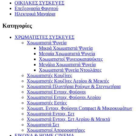
ΟΙΚΙΑΚΕΣ ΣΥΣΚΕΥΕΣ
Επεξεργασία Φαγητού
Ηλεκτρικά Μαχαίρια
Κατηγορίες
ΧΡΩΜΑΤΙΣΤΕΣ ΣΥΣΚΕΥΕΣ
Χρωματιστά Ψυγεία
Μικρά Χρωματιστά Ψυγεία
Μεσαία Χρωματιστά Ψυγεία
Χρωματιστοί Ψυγειοκαταψύκτες
Μεγάλα Χρωματιστά Ψυγεία
Χρωματιστά Ψυγεία Ντουλάπες
Χρωματιστές Κουζίνες
Χρωματιστές Κουζίνες Αερίου & Μεικτές
Χρωματιστά Πλυντήρια Ρούχων & Στεγνωτήρια
Χρωματιστοί Εντοιχ. Φούρνοι
Χρωματιστοί Εντοιχ. Φούρνοι Αερίου
Χρωματιστές Εστίες
Χρωματ. Εντοιχ. Φούρνοι Compact & Μικροκυμάτων
Χρωματιστά Εντοιχ. Σετ
Χρωματιστά Εντοιχ. Σετ Αερίου & Μεικτά
Χρωματιστά Σετ
Χρωματιστοί Απορροφητήρες
ΕΙΚΟΝΑ & HOME CINEMA