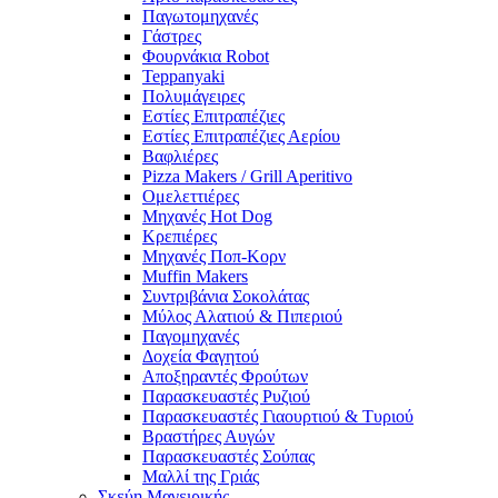
Παγωτομηχανές
Γάστρες
Φουρνάκια Robot
Teppanyaki
Πολυμάγειρες
Εστίες Επιτραπέζιες
Εστίες Επιτραπέζιες Αερίου
Βαφλιέρες
Pizza Makers / Grill Aperitivo
Ομελεττιέρες
Μηχανές Hot Dog
Κρεπιέρες
Μηχανές Ποπ-Κορν
Muffin Makers
Συντριβάνια Σοκολάτας
Μύλος Αλατιού & Πιπεριού
Παγομηχανές
Δοχεία Φαγητού
Αποξηραντές Φρούτων
Παρασκευαστές Ρυζιού
Παρασκευαστές Γιαουρτιού & Τυριού
Βραστήρες Αυγών
Παρασκευαστές Σούπας
Μαλλί της Γριάς
Σκεύη Μαγειρικής