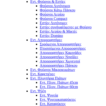
Εντ. Φούρνοι & Εστίες
Φούρνοι Αυτόνομοι
Φούρνοι Κάτω Πάγκου
Φούρνοι Αερίου
Φούρνοι Compact
Εστίες Αυτόνομες
Εστίες συνδυαζόμενες με Φούρνο
Εστίες Αερίου & Μικτές
Εστίες Domino
Εντ. Απορροφητήρες
Συρόμενοι Απορροφητήρες
Πτυσσόμενοι Απορροφητήρες
Απορροφητήρες Καμινάδες
Απορροφητήρες Νησίδες
Απορροφητήρες Χωνευτοί
Απορροφητήρες Πάγκου
Εντ. Φούρνοι Μικροκυμάτων
Εντ. Καφετιέρες
Εντ. Πλυντήρια Πιάτων
Εντ. Πλυν. Πιάτων 45cm
Εντ. Πλυν. Πιάτων 60cm
Εντ. Ψύξη
Εντ. Ψυγεία
Εντ. Ψυγειοκαταψύκτες
Εντ. Καταψύκτες