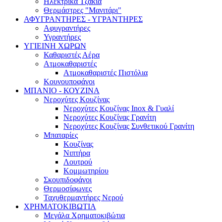
Ηλεκτρικά Τζάκια
Θερμάστρες "Μανιτάρι"
ΑΦΥΓΡΑΝΤΗΡΕΣ - ΥΓΡΑΝΤΗΡΕΣ
Αφυγραντήρες
Υγραντήρες
ΥΓΙΕΙΝΗ ΧΩΡΩΝ
Καθαριστές Αέρα
Ατμοκαθαριστές
Ατμοκαθαριστές Πιστόλια
Κουνουποφάγοι
ΜΠΑΝΙΟ - ΚΟΥΖΙΝΑ
Νεροχύτες Κουζίνας
Νεροχύτες Κουζίνας Inox & Γυαλί
Νεροχύτες Κουζίνας Γρανίτη
Νεροχύτες Κουζίνας Συνθετικού Γρανίτη
Μπαταρίες
Κουζίνας
Νιπτήρα
Λουτρού
Κομμωτηρίου
Σκουπιδοφάγοι
Θερμοσίφωνες
Ταχυθερμαντήρες Νερού
ΧΡΗΜΑΤΟΚΙΒΩΤΙΑ
Μεγάλα Χρηματοκιβώτια