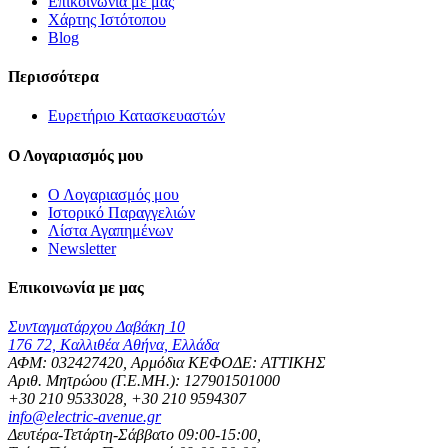
Επικοινωνία με μας
Χάρτης Ιστότοπου
Blog
Περισσότερα
Ευρετήριο Κατασκευαστών
Ο Λογαριασμός μου
Ο Λογαριασμός μου
Ιστορικό Παραγγελιών
Λίστα Αγαπημένων
Newsletter
Επικοινωνία με μας
Συνταγματάρχου Δαβάκη 10
176 72, Καλλιθέα Αθήνα, Ελλάδα
ΑΦΜ: 032427420, Αρμόδια ΚΕΦΟΔΕ: ΑΤΤΙΚΗΣ
Αριθ. Μητρώου (Γ.Ε.ΜΗ.): 127901501000
+30 210 9533028, +30 210 9594307
info@electric-avenue.gr
Δευτέρα-Τετάρτη-Σάββατο 09:00-15:00,