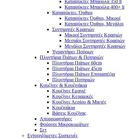
Καταψύκτες Μπαούλα 350 lt
Καταψύκτες Μπαούλα 400+ lt
Καταψύκτες, Όρθιοι
Καταψύκτες Όρθιοι, Μικροί
Καταψύκτες Όρθιοι, Μεγάλοι
Συντηρητές Κρασιών
Μικροί Συντηρητές Κρασιών
Μεσαίοι Συντηρητές Κρασιών
Μεγάλοι Συντηρητές Κρασιών
Υγραντήρες Πούρων
Πλυντήρια Πιάτων & Ποτηριών
Πλυντήρια Πιάτων 60cm
Πλυντήρια Πιάτων 45cm
Πλυντήρια Πιάτων Επιτραπέζια
Πλυντήρια Ποτηριών
Κουζίνες & Κουζινάκια
Κουζίνες Εμαγιέ
Κουζίνες Κεραμικές
Κουζίνες Αερίου & Μικτές
Κουζινάκια
Βάσεις Κουζίνας
Απορροφητήρες
Φούρνοι Μικροκυμάτων
Σετ
Εντοιχιζόμενες Συσκευές