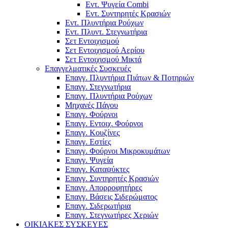
Εντ. Ψυγεία Combi
Εντ. Συντηρητές Κρασιών
Εντ. Πλυντήρια Ρούχων
Εντ. Πλυντ. Στεγνωτήρια
Σετ Εντοιχισμού
Σετ Εντοιχισμού Αερίου
Σετ Εντοιχισμού Μικτά
Επαγγελματικές Συσκευές
Επαγγ. Πλυντήρια Πιάτων & Ποτηριών
Επαγγ. Στεγνωτήρια
Επαγγ. Πλυντήρια Ρούχων
Μηχανές Πάγου
Επαγγ. Φούρνοι
Επαγγ. Εντοιχ. Φούρνοι
Επαγγ. Κουζίνες
Επαγγ. Εστίες
Επαγγ. Φούρνοι Μικροκυμάτων
Επαγγ. Ψυγεία
Επαγγ. Καταψύκτες
Επαγγ. Συντηρητές Κρασιών
Επαγγ. Απορροφητήρες
Επαγγ. Βάσεις Σιδερώματος
Επαγγ. Σιδερωτήρια
Επαγγ. Στεγνωτήρες Χεριών
ΟΙΚΙΑΚΕΣ ΣΥΣΚΕΥΕΣ