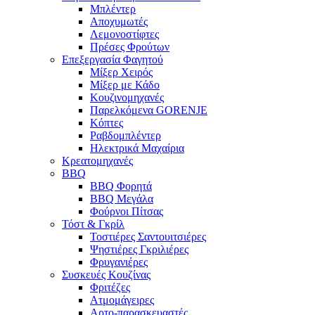
Μπλέντερ
Αποχυμωτές
Λεμονοστίφτες
Πρέσες Φρούτων
Επεξεργασία Φαγητού
Μίξερ Χειρός
Μίξερ με Κάδο
Κουζινομηχανές
Παρελκόμενα GORENJE
Κόπτες
Ραβδομπλέντερ
Ηλεκτρικά Μαχαίρια
Κρεατομηχανές
BBQ
BBQ Φορητά
BBQ Μεγάλα
Φούρνοι Πίτσας
Τόστ & Γκρίλ
Τοστιέρες Σαντουιτσιέρες
Ψηστιέρες Γκριλιέρες
Φρυγανιέρες
Συσκευές Κουζίνας
Φριτέζες
Ατμομάγειρες
Αρτο-παρασκευαστές