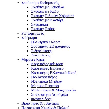
Σκούπισμα Καθαρισμός
Σκούπες με Σακούλα
Σκούπες με Κάδο
Σκούπες Ειδικών Χρήσεων
Σκούπες με Κοντάρι
Σκουπάκια
Σκούπες Robot
Ραπτομηχανές
Σιδέρωμα
Ηλεκτρικά Σίδερα
Συστήματα Σιδερώματος
Σιδερώστρες
Απλώστρες
Μηχανές Καφέ
Καφετιέρες Φίλτρου
Καφετιέρες Espresso
Καφετιέρες Ελληνικού Καφέ
Πολυκαφετιέρες
Ηλεκτρικά Μπρίκια
Μπρίκια Espresso
Μύλοι Καφέ & Μπαχαρικών
Συσκευή για Αφρόγαλα
Φραπεδιέρες
Βραστήρες & Τσαγιέρες
Παρασκευή Χυμών & Πολτού