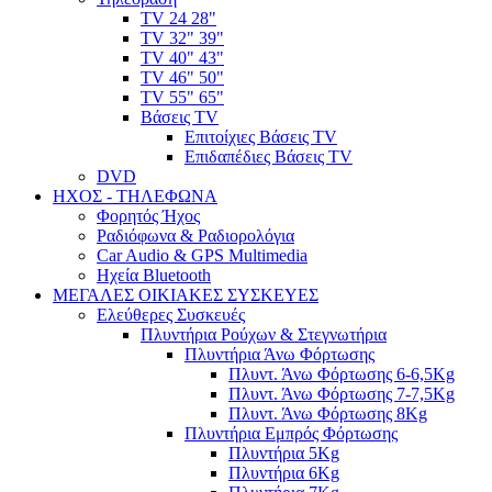
TV 24 28"
TV 32" 39"
TV 40" 43"
TV 46" 50"
TV 55" 65"
Βάσεις TV
Επιτοίχιες Βάσεις TV
Επιδαπέδιες Βάσεις TV
DVD
ΗΧΟΣ - ΤΗΛΕΦΩΝΑ
Φορητός Ήχος
Ραδιόφωνα & Ραδιορολόγια
Car Audio & GPS Multimedia
Ηχεία Bluetooth
ΜΕΓΑΛΕΣ ΟΙΚΙΑΚΕΣ ΣΥΣΚΕΥΕΣ
Ελεύθερες Συσκευές
Πλυντήρια Ρούχων & Στεγνωτήρια
Πλυντήρια Άνω Φόρτωσης
Πλυντ. Άνω Φόρτωσης 6-6,5Kg
Πλυντ. Άνω Φόρτωσης 7-7,5Kg
Πλυντ. Άνω Φόρτωσης 8Kg
Πλυντήρια Εμπρός Φόρτωσης
Πλυντήρια 5Kg
Πλυντήρια 6Kg