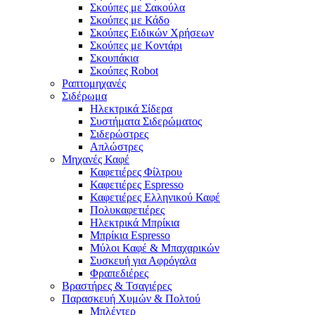
Σκούπες με Σακούλα
Σκούπες με Κάδο
Σκούπες Ειδικών Χρήσεων
Σκούπες με Κοντάρι
Σκουπάκια
Σκούπες Robot
Ραπτομηχανές
Σιδέρωμα
Ηλεκτρικά Σίδερα
Συστήματα Σιδερώματος
Σιδερώστρες
Απλώστρες
Μηχανές Καφέ
Καφετιέρες Φίλτρου
Καφετιέρες Espresso
Καφετιέρες Ελληνικού Καφέ
Πολυκαφετιέρες
Ηλεκτρικά Μπρίκια
Μπρίκια Espresso
Μύλοι Καφέ & Μπαχαρικών
Συσκευή για Αφρόγαλα
Φραπεδιέρες
Βραστήρες & Τσαγιέρες
Παρασκευή Χυμών & Πολτού
Μπλέντερ