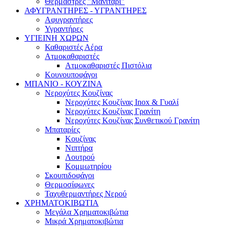
Θερμάστρες "Μανιτάρι"
ΑΦΥΓΡΑΝΤΗΡΕΣ - ΥΓΡΑΝΤΗΡΕΣ
Αφυγραντήρες
Υγραντήρες
ΥΓΙΕΙΝΗ ΧΩΡΩΝ
Καθαριστές Αέρα
Ατμοκαθαριστές
Ατμοκαθαριστές Πιστόλια
Κουνουποφάγοι
ΜΠΑΝΙΟ - ΚΟΥΖΙΝΑ
Νεροχύτες Κουζίνας
Νεροχύτες Κουζίνας Inox & Γυαλί
Νεροχύτες Κουζίνας Γρανίτη
Νεροχύτες Κουζίνας Συνθετικού Γρανίτη
Μπαταρίες
Κουζίνας
Νιπτήρα
Λουτρού
Κομμωτηρίου
Σκουπιδοφάγοι
Θερμοσίφωνες
Ταχυθερμαντήρες Νερού
ΧΡΗΜΑΤΟΚΙΒΩΤΙΑ
Μεγάλα Χρηματοκιβώτια
Μικρά Χρηματοκιβώτια