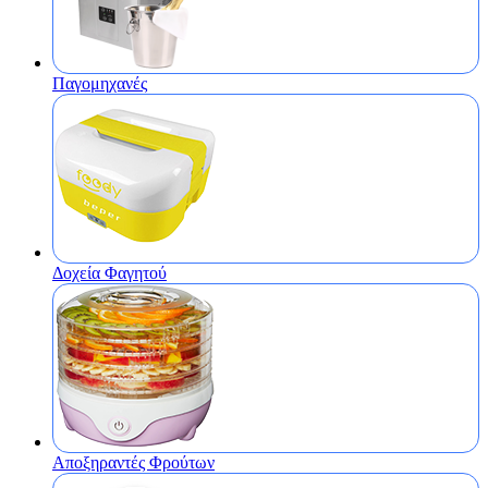
Παγομηχανές
Δοχεία Φαγητού
Αποξηραντές Φρούτων