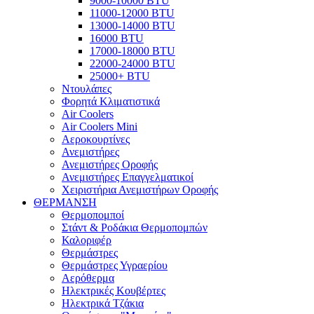
9000-10000 BTU
11000-12000 BTU
13000-14000 BTU
16000 BTU
17000-18000 BTU
22000-24000 BTU
25000+ BTU
Ντουλάπες
Φορητά Κλιματιστικά
Air Coolers
Air Coolers Mini
Αεροκουρτίνες
Ανεμιστήρες
Ανεμιστήρες Οροφής
Ανεμιστήρες Επαγγελματικοί
Χειριστήρια Ανεμιστήρων Οροφής
ΘΕΡΜΑΝΣΗ
Θερμοπομποί
Στάντ & Ροδάκια Θερμοπομπών
Καλοριφέρ
Θερμάστρες
Θερμάστρες Υγραερίου
Αερόθερμα
Ηλεκτρικές Κουβέρτες
Ηλεκτρικά Τζάκια