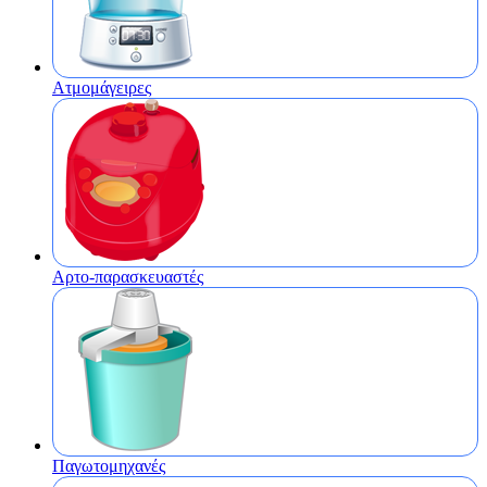
Ατμομάγειρες
Αρτο-παρασκευαστές
Παγωτομηχανές