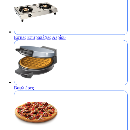
Εστίες Επιτραπέζιες Αερίου
Βαφλιέρες