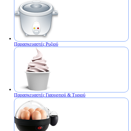
Παρασκευαστές Ρυζιού
Παρασκευαστές Γιαουρτιού & Τυριού