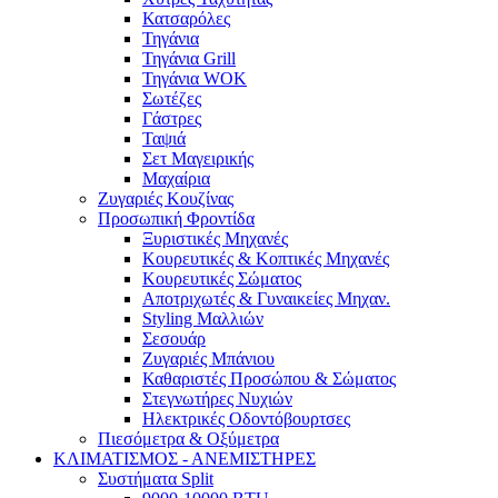
Κατσαρόλες
Τηγάνια
Τηγάνια Grill
Τηγάνια WOK
Σωτέζες
Γάστρες
Ταψιά
Σετ Μαγειρικής
Μαχαίρια
Ζυγαριές Κουζίνας
Προσωπική Φροντίδα
Ξυριστικές Μηχανές
Κουρευτικές & Κοπτικές Μηχανές
Κουρευτικές Σώματος
Αποτριχωτές & Γυναικείες Μηχαν.
Styling Μαλλιών
Σεσουάρ
Ζυγαριές Μπάνιου
Καθαριστές Προσώπου & Σώματος
Στεγνωτήρες Νυχιών
Ηλεκτρικές Οδοντόβουρτσες
Πιεσόμετρα & Οξύμετρα
ΚΛΙΜΑΤΙΣΜΟΣ - ΑΝΕΜΙΣΤΗΡΕΣ
Συστήματα Split