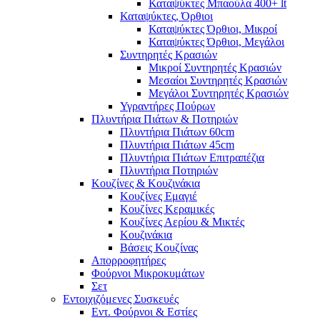
Καταψύκτες Μπαούλα 400+ lt
Καταψύκτες, Όρθιοι
Καταψύκτες Όρθιοι, Μικροί
Καταψύκτες Όρθιοι, Μεγάλοι
Συντηρητές Κρασιών
Μικροί Συντηρητές Κρασιών
Μεσαίοι Συντηρητές Κρασιών
Μεγάλοι Συντηρητές Κρασιών
Υγραντήρες Πούρων
Πλυντήρια Πιάτων & Ποτηριών
Πλυντήρια Πιάτων 60cm
Πλυντήρια Πιάτων 45cm
Πλυντήρια Πιάτων Επιτραπέζια
Πλυντήρια Ποτηριών
Κουζίνες & Κουζινάκια
Κουζίνες Εμαγιέ
Κουζίνες Κεραμικές
Κουζίνες Αερίου & Μικτές
Κουζινάκια
Βάσεις Κουζίνας
Απορροφητήρες
Φούρνοι Μικροκυμάτων
Σετ
Εντοιχιζόμενες Συσκευές
Εντ. Φούρνοι & Εστίες