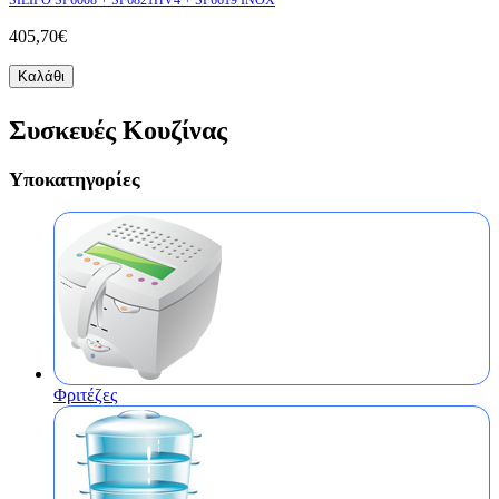
405,70€
Καλάθι
Συσκευές Κουζίνας
Υποκατηγορίες
Φριτέζες