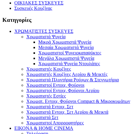
ΟΙΚΙΑΚΕΣ ΣΥΣΚΕΥΕΣ
Συσκευές Κουζίνας
Κατηγορίες
ΧΡΩΜΑΤΙΣΤΕΣ ΣΥΣΚΕΥΕΣ
Χρωματιστά Ψυγεία
Μικρά Χρωματιστά Ψυγεία
Μεσαία Χρωματιστά Ψυγεία
Χρωματιστοί Ψυγειοκαταψύκτες
Μεγάλα Χρωματιστά Ψυγεία
Χρωματιστά Ψυγεία Ντουλάπες
Χρωματιστές Κουζίνες
Χρωματιστές Κουζίνες Αερίου & Μεικτές
Χρωματιστά Πλυντήρια Ρούχων & Στεγνωτήρια
Χρωματιστοί Εντοιχ. Φούρνοι
Χρωματιστοί Εντοιχ. Φούρνοι Αερίου
Χρωματιστές Εστίες
Χρωματ. Εντοιχ. Φούρνοι Compact & Μικροκυμάτων
Χρωματιστά Εντοιχ. Σετ
Χρωματιστά Εντοιχ. Σετ Αερίου & Μεικτά
Χρωματιστά Σετ
Χρωματιστοί Απορροφητήρες
ΕΙΚΟΝΑ & HOME CINEMA
Τηλεόραση