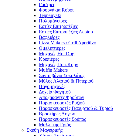
Γάστρες
Φουρνάκια Robot
Teppanyaki
Πολυμάγειρες
Εστίες Επιτραπέζιες
Εστίες Επιτραπέζιες Αερίου
Βαφλιέρες
Pizza Makers / Grill Aperitivo
Ομελεττιέρες
Μηχανές Hot Dog
Κρεπιέρες
Μηχανές Ποπ-Κορν
Muffin Makers
Συντριβάνια Σοκολάτας
Μύλος Αλατιού & Πιπεριού
Παγομηχανές
Δοχεία Φαγητού
Αποξηραντές Φρούτων
Παρασκευαστές Ρυζιού
Παρασκευαστές Γιαουρτιού & Τυριού
Βραστήρες Αυγών
Παρασκευαστές Σούπας
Μαλλί της Γριάς
Σκεύη Μαγειρικής
Χύτρες Ταχύτητας