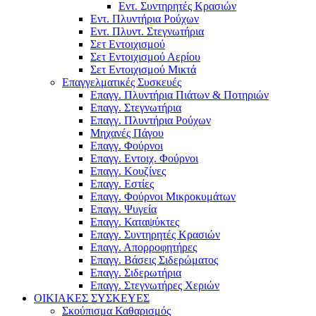
Εντ. Συντηρητές Κρασιών
Εντ. Πλυντήρια Ρούχων
Εντ. Πλυντ. Στεγνωτήρια
Σετ Εντοιχισμού
Σετ Εντοιχισμού Αερίου
Σετ Εντοιχισμού Μικτά
Επαγγελματικές Συσκευές
Επαγγ. Πλυντήρια Πιάτων & Ποτηριών
Επαγγ. Στεγνωτήρια
Επαγγ. Πλυντήρια Ρούχων
Μηχανές Πάγου
Επαγγ. Φούρνοι
Επαγγ. Εντοιχ. Φούρνοι
Επαγγ. Κουζίνες
Επαγγ. Εστίες
Επαγγ. Φούρνοι Μικροκυμάτων
Επαγγ. Ψυγεία
Επαγγ. Καταψύκτες
Επαγγ. Συντηρητές Κρασιών
Επαγγ. Απορροφητήρες
Επαγγ. Βάσεις Σιδερώματος
Επαγγ. Σιδερωτήρια
Επαγγ. Στεγνωτήρες Χεριών
ΟΙΚΙΑΚΕΣ ΣΥΣΚΕΥΕΣ
Σκούπισμα Καθαρισμός