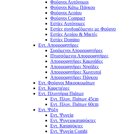
Φούρνοι Αυτόνομοι
Φούρνοι Κάτω Πάγκου
Φούρνοι Αερίου
Φούρνοι Compact
Εστίες Αυτόνομες
Εστίες συνδυαζόμενες με Φούρνο
Εστίες Αερίου & Μικτές
Εστίες Domino
Εντ. Απορροφητήρες
Συρόμενοι Απορροφητήρες
Πτυσσόμενοι Απορροφητήρες
Απορροφητήρες Καμινάδες
Απορροφητήρες Νησίδες
Απορροφητήρες Χωνευτοί
Απορροφητήρες Πάγκου
Εντ. Φούρνοι Μικροκυμάτων
Εντ. Καφετιέρες
Εντ. Πλυντήρια Πιάτων
Εντ. Πλυν. Πιάτων 45cm
Εντ. Πλυν. Πιάτων 60cm
Εντ. Ψύξη
Εντ. Ψυγεία
Εντ. Ψυγειοκαταψύκτες
Εντ. Καταψύκτες
Εντ. Ψυγεία Combi