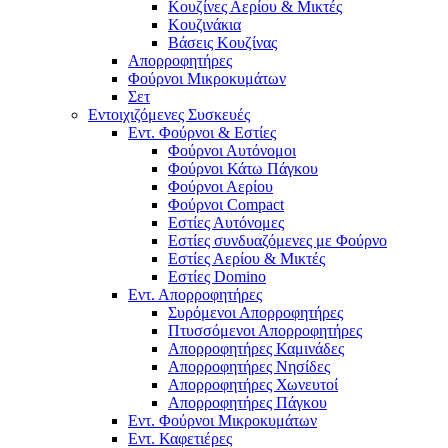
Κουζίνες Αερίου & Μικτές
Κουζινάκια
Βάσεις Κουζίνας
Απορροφητήρες
Φούρνοι Μικροκυμάτων
Σετ
Εντοιχιζόμενες Συσκευές
Εντ. Φούρνοι & Εστίες
Φούρνοι Αυτόνομοι
Φούρνοι Κάτω Πάγκου
Φούρνοι Αερίου
Φούρνοι Compact
Εστίες Αυτόνομες
Εστίες συνδυαζόμενες με Φούρνο
Εστίες Αερίου & Μικτές
Εστίες Domino
Εντ. Απορροφητήρες
Συρόμενοι Απορροφητήρες
Πτυσσόμενοι Απορροφητήρες
Απορροφητήρες Καμινάδες
Απορροφητήρες Νησίδες
Απορροφητήρες Χωνευτοί
Απορροφητήρες Πάγκου
Εντ. Φούρνοι Μικροκυμάτων
Εντ. Καφετιέρες