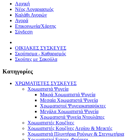
Αρχική
Νέος Λογαριασμός
Καλάθι Αγορών
Αγορά
Επικοινωνία/Χάρτης
Σύνδεση
ΟΙΚΙΑΚΕΣ ΣΥΣΚΕΥΕΣ
Σκούπισμα - Καθαρισμός
Σκούπες με Σακούλα
Κατηγορίες
ΧΡΩΜΑΤΙΣΤΕΣ ΣΥΣΚΕΥΕΣ
Χρωματιστά Ψυγεία
Μικρά Χρωματιστά Ψυγεία
Μεσαία Χρωματιστά Ψυγεία
Χρωματιστοί Ψυγειοκαταψύκτες
Μεγάλα Χρωματιστά Ψυγεία
Χρωματιστά Ψυγεία Ντουλάπες
Χρωματιστές Κουζίνες
Χρωματιστές Κουζίνες Αερίου & Μεικτές
Χρωματιστά Πλυντήρια Ρούχων & Στεγνωτήρια
Χρωματιστοί Εντοιχ. Φούρνοι