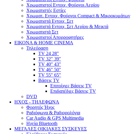
Χρωματιστοί Εντοιχ. Φούρνοι Αερίου
Χρωματιστές Εστίες
Χρωματ. Εντοιχ. Φούρνοι Compact & Μικροκυμάτων
Χρωματιστά Εντοιχ. Σετ
Χρωματιστά Εντοιχ. Σετ Αερίου & Μεικτά
Χρωματιστά Σετ
Χρωματιστοί Απορροφητήρες
ΕΙΚΟΝΑ & HOME CINEMA
Τηλεόραση
TV 24 28"
TV 32" 39"
TV 40" 43"
TV 46" 50"
TV 55" 65"
Βάσεις TV
Επιτοίχιες Βάσεις TV
Επιδαπέδιες Βάσεις TV
DVD
ΗΧΟΣ - ΤΗΛΕΦΩΝΑ
Φορητός Ήχος
Ραδιόφωνα & Ραδιορολόγια
Car Audio & GPS Multimedia
Ηχεία Bluetooth
ΜΕΓΑΛΕΣ ΟΙΚΙΑΚΕΣ ΣΥΣΚΕΥΕΣ