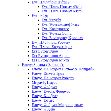
Εντ. Πλυντήρια Πιάτων
Εντ. Πλυν. Πιάτων 45cm
Εντ. Πλυν. Πιάτων 60cm
Εντ. Ψύξη
Εντ. Ψυγεία
Εντ. Ψυγειοκαταψύκτες
Εντ. Καταψύκτες
Εντ. Ψυγεία Combi
Εντ. Συντηρητές Κρασιών
Εντ. Πλυντήρια Ρούχων
Εντ. Πλυντ. Στεγνωτήρια
Σετ Εντοιχισμού
Σετ Εντοιχισμού Αερίου
Σετ Εντοιχισμού Μικτά
Επαγγελματικές Συσκευές
Επαγγ. Πλυντήρια Πιάτων & Ποτηριών
Επαγγ. Στεγνωτήρια
Επαγγ. Πλυντήρια Ρούχων
Μηχανές Πάγου
Επαγγ. Φούρνοι
Επαγγ. Εντοιχ. Φούρνοι
Επαγγ. Κουζίνες
Επαγγ. Εστίες
Επαγγ. Φούρνοι Μικροκυμάτων
Επαγγ. Ψυγεία