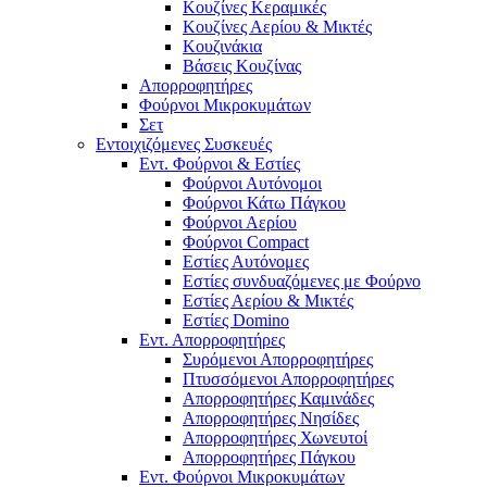
Κουζίνες Κεραμικές
Κουζίνες Αερίου & Μικτές
Κουζινάκια
Βάσεις Κουζίνας
Απορροφητήρες
Φούρνοι Μικροκυμάτων
Σετ
Εντοιχιζόμενες Συσκευές
Εντ. Φούρνοι & Εστίες
Φούρνοι Αυτόνομοι
Φούρνοι Κάτω Πάγκου
Φούρνοι Αερίου
Φούρνοι Compact
Εστίες Αυτόνομες
Εστίες συνδυαζόμενες με Φούρνο
Εστίες Αερίου & Μικτές
Εστίες Domino
Εντ. Απορροφητήρες
Συρόμενοι Απορροφητήρες
Πτυσσόμενοι Απορροφητήρες
Απορροφητήρες Καμινάδες
Απορροφητήρες Νησίδες
Απορροφητήρες Χωνευτοί
Απορροφητήρες Πάγκου
Εντ. Φούρνοι Μικροκυμάτων