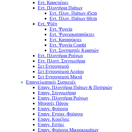
Εντ. Καφετιέρες
Εντ. Πλυντήρια Πιάτων
Εντ. Πλυν. Πιάτων 45cm
Εντ. Πλυν. Πιάτων 60cm
Εντ. Ψύξη
Εντ. Ψυγεία
Εντ. Ψυγειοκαταψύκτες
Εντ. Καταψύκτες
Εντ. Ψυγεία Combi
Εντ. Συντηρητές Κρασιών
Εντ. Πλυντήρια Ρούχων
Εντ. Πλυντ. Στεγνωτήρια
Σετ Εντοιχισμού
Σετ Εντοιχισμού Αερίου
Σετ Εντοιχισμού Μικτά
Επαγγελματικές Συσκευές
Επαγγ. Πλυντήρια Πιάτων & Ποτηριών
Επαγγ. Στεγνωτήρια
Επαγγ. Πλυντήρια Ρούχων
Μηχανές Πάγου
Επαγγ. Φούρνοι
Επαγγ. Εντοιχ. Φούρνοι
Επαγγ. Κουζίνες
Επαγγ. Εστίες
Επαγγ. Φούρνοι Μικροκυμάτων