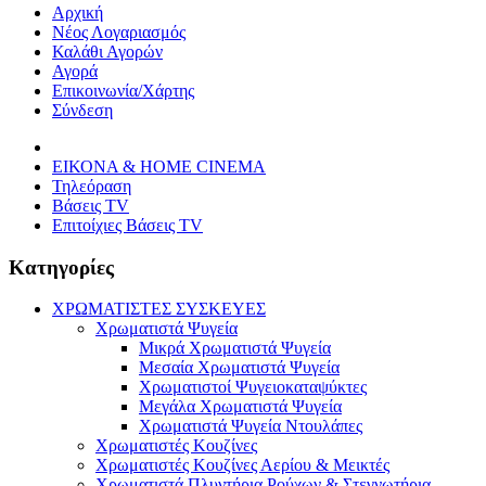
Αρχική
Νέος Λογαριασμός
Καλάθι Αγορών
Αγορά
Επικοινωνία/Χάρτης
Σύνδεση
ΕΙΚΟΝΑ & HOME CINEMA
Τηλεόραση
Βάσεις TV
Επιτοίχιες Βάσεις TV
Κατηγορίες
ΧΡΩΜΑΤΙΣΤΕΣ ΣΥΣΚΕΥΕΣ
Χρωματιστά Ψυγεία
Μικρά Χρωματιστά Ψυγεία
Μεσαία Χρωματιστά Ψυγεία
Χρωματιστοί Ψυγειοκαταψύκτες
Μεγάλα Χρωματιστά Ψυγεία
Χρωματιστά Ψυγεία Ντουλάπες
Χρωματιστές Κουζίνες
Χρωματιστές Κουζίνες Αερίου & Μεικτές
Χρωματιστά Πλυντήρια Ρούχων & Στεγνωτήρια