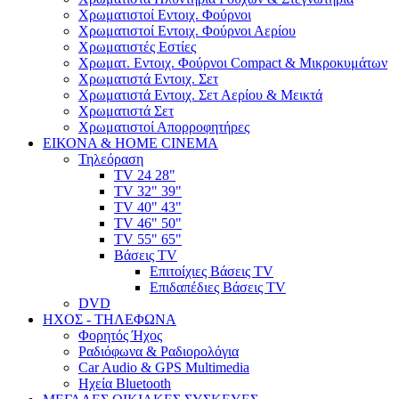
Χρωματιστοί Εντοιχ. Φούρνοι
Χρωματιστοί Εντοιχ. Φούρνοι Αερίου
Χρωματιστές Εστίες
Χρωματ. Εντοιχ. Φούρνοι Compact & Μικροκυμάτων
Χρωματιστά Εντοιχ. Σετ
Χρωματιστά Εντοιχ. Σετ Αερίου & Μεικτά
Χρωματιστά Σετ
Χρωματιστοί Απορροφητήρες
ΕΙΚΟΝΑ & HOME CINEMA
Τηλεόραση
TV 24 28"
TV 32" 39"
TV 40" 43"
TV 46" 50"
TV 55" 65"
Βάσεις TV
Επιτοίχιες Βάσεις TV
Επιδαπέδιες Βάσεις TV
DVD
ΗΧΟΣ - ΤΗΛΕΦΩΝΑ
Φορητός Ήχος
Ραδιόφωνα & Ραδιορολόγια
Car Audio & GPS Multimedia
Ηχεία Bluetooth