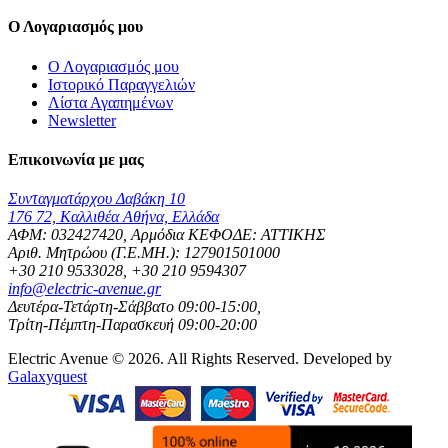
Ο Λογαριασμός μου
Ο Λογαριασμός μου
Ιστορικό Παραγγελιών
Λίστα Αγαπημένων
Newsletter
Επικοινωνία με μας
Συνταγματάρχου Δαβάκη 10
176 72, Καλλιθέα Αθήνα, Ελλάδα
ΑΦΜ: 032427420, Αρμόδια ΚΕΦΟΔΕ: ΑΤΤΙΚΗΣ
Αριθ. Μητρώου (Γ.Ε.ΜΗ.): 127901501000
+30 210 9533028, +30 210 9594307
info@electric-avenue.gr
Δευτέρα-Τετάρτη-Σάββατο 09:00-15:00,
Τρίτη-Πέμπτη-Παρασκευή 09:00-20:00
Electric Avenue © 2026. All Rights Reserved. Developed by
Galaxyquest