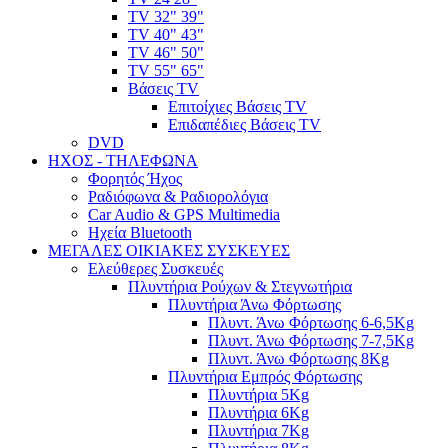
TV 32" 39"
TV 40" 43"
TV 46" 50"
TV 55" 65"
Βάσεις TV
Επιτοίχιες Βάσεις TV
Επιδαπέδιες Βάσεις TV
DVD
ΗΧΟΣ - ΤΗΛΕΦΩΝΑ
Φορητός Ήχος
Ραδιόφωνα & Ραδιορολόγια
Car Audio & GPS Multimedia
Ηχεία Bluetooth
ΜΕΓΑΛΕΣ ΟΙΚΙΑΚΕΣ ΣΥΣΚΕΥΕΣ
Ελεύθερες Συσκευές
Πλυντήρια Ρούχων & Στεγνωτήρια
Πλυντήρια Άνω Φόρτωσης
Πλυντ. Άνω Φόρτωσης 6-6,5Kg
Πλυντ. Άνω Φόρτωσης 7-7,5Kg
Πλυντ. Άνω Φόρτωσης 8Kg
Πλυντήρια Εμπρός Φόρτωσης
Πλυντήρια 5Kg
Πλυντήρια 6Kg
Πλυντήρια 7Kg