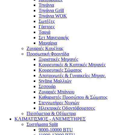
Τηγάνια
Τηγάνια Grill
Τηγάνια WOK
Σωτέζες
Γάστρες
Ταψιά
Σετ Μαγειρικής
Μαχαίρια
Ζυγαριές Κουζίνας
Προσωπική Φροντίδα
Ξυριστικές Μηχανές
Κουρευτικές & Κοπτικές Μηχανές
Κουρευτικές Σώματος
Αποτριχωτές & Γυναικείες Μηχαν.
Styling Μαλλιών
Σεσουάρ
Ζυγαριές Μπάνιου
Καθαριστές Προσώπου & Σώματος
Στεγνωτήρες Νυχιών
Ηλεκτρικές Οδοντόβουρτσες
Πιεσόμετρα & Οξύμετρα
ΚΛΙΜΑΤΙΣΜΟΣ - ΑΝΕΜΙΣΤΗΡΕΣ
Συστήματα Split
9000-10000 BTU