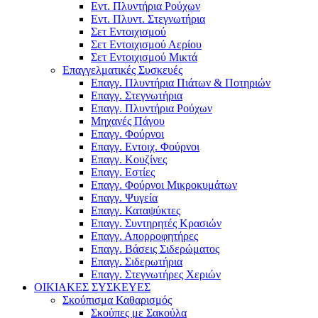
Εντ. Πλυντήρια Ρούχων
Εντ. Πλυντ. Στεγνωτήρια
Σετ Εντοιχισμού
Σετ Εντοιχισμού Αερίου
Σετ Εντοιχισμού Μικτά
Επαγγελματικές Συσκευές
Επαγγ. Πλυντήρια Πιάτων & Ποτηριών
Επαγγ. Στεγνωτήρια
Επαγγ. Πλυντήρια Ρούχων
Μηχανές Πάγου
Επαγγ. Φούρνοι
Επαγγ. Εντοιχ. Φούρνοι
Επαγγ. Κουζίνες
Επαγγ. Εστίες
Επαγγ. Φούρνοι Μικροκυμάτων
Επαγγ. Ψυγεία
Επαγγ. Καταψύκτες
Επαγγ. Συντηρητές Κρασιών
Επαγγ. Απορροφητήρες
Επαγγ. Βάσεις Σιδερώματος
Επαγγ. Σιδερωτήρια
Επαγγ. Στεγνωτήρες Χεριών
ΟΙΚΙΑΚΕΣ ΣΥΣΚΕΥΕΣ
Σκούπισμα Καθαρισμός
Σκούπες με Σακούλα