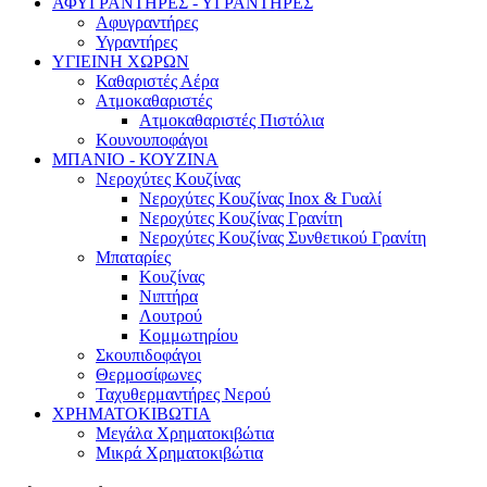
ΑΦΥΓΡΑΝΤΗΡΕΣ - ΥΓΡΑΝΤΗΡΕΣ
Αφυγραντήρες
Υγραντήρες
ΥΓΙΕΙΝΗ ΧΩΡΩΝ
Καθαριστές Αέρα
Ατμοκαθαριστές
Ατμοκαθαριστές Πιστόλια
Κουνουποφάγοι
ΜΠΑΝΙΟ - ΚΟΥΖΙΝΑ
Νεροχύτες Κουζίνας
Νεροχύτες Κουζίνας Inox & Γυαλί
Νεροχύτες Κουζίνας Γρανίτη
Νεροχύτες Κουζίνας Συνθετικού Γρανίτη
Μπαταρίες
Κουζίνας
Νιπτήρα
Λουτρού
Κομμωτηρίου
Σκουπιδοφάγοι
Θερμοσίφωνες
Ταχυθερμαντήρες Νερού
ΧΡΗΜΑΤΟΚΙΒΩΤΙΑ
Μεγάλα Χρηματοκιβώτια
Μικρά Χρηματοκιβώτια