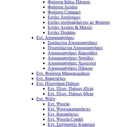
Φούρνοι Κάτω Πάγκου
Φούρνοι Αερίου
Φούρνοι Compact
Εστίες Αυτόνομες
Εστίες συνδυαζόμενες με Φούρνο
Εστίες Αερίου & Μικτές
Εστίες Domino
Εντ. Απορροφητήρες
Συρόμενοι Απορροφητήρες
Πτυσσόμενοι Απορροφητήρες
Απορροφητήρες Καμινάδες
Απορροφητήρες Νησίδες
Απορροφητήρες Χωνευτοί
Απορροφητήρες Πάγκου
Εντ. Φούρνοι Μικροκυμάτων
Εντ. Καφετιέρες
Εντ. Πλυντήρια Πιάτων
Εντ. Πλυν. Πιάτων 45cm
Εντ. Πλυν. Πιάτων 60cm
Εντ. Ψύξη
Εντ. Ψυγεία
Εντ. Ψυγειοκαταψύκτες
Εντ. Καταψύκτες
Εντ. Ψυγεία Combi
Εντ. Συντηρητές Κρασιών