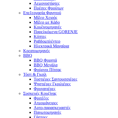
Λεμονοστίφτες
Πρέσες Φρούτων
Επεξεργασία Φαγητού
Μίξερ Χειρός
Μίξερ με Κάδο
Κουζινομηχανές
Παρελκόμενα GORENJE
Κόπτες
Ραβδομπλέντερ
Ηλεκτρικά Μαχαίρια
Κρεατομηχανές
BBQ
BBQ Φορητά
BBQ Μεγάλα
Φούρνοι Πίτσας
Τόστ & Γκρίλ
Τοστιέρες Σαντουιτσιέρες
Ψηστιέρες Γκριλιέρες
Φρυγανιέρες
Συσκευές Κουζίνας
Φριτέζες
Ατμομάγειρες
Αρτο-παρασκευαστές
Παγωτομηχανές
Γάστρες