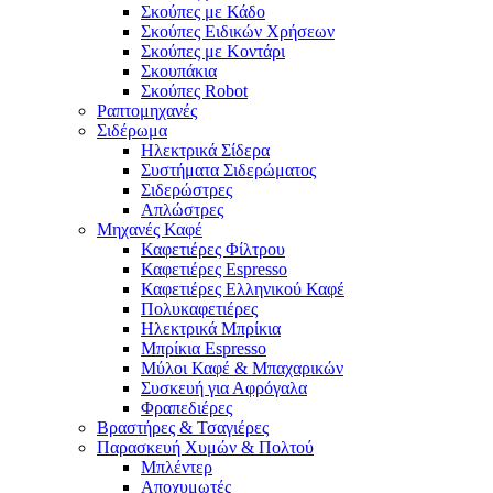
Σκούπες με Κάδο
Σκούπες Ειδικών Χρήσεων
Σκούπες με Κοντάρι
Σκουπάκια
Σκούπες Robot
Ραπτομηχανές
Σιδέρωμα
Ηλεκτρικά Σίδερα
Συστήματα Σιδερώματος
Σιδερώστρες
Απλώστρες
Μηχανές Καφέ
Καφετιέρες Φίλτρου
Καφετιέρες Espresso
Καφετιέρες Ελληνικού Καφέ
Πολυκαφετιέρες
Ηλεκτρικά Μπρίκια
Μπρίκια Espresso
Μύλοι Καφέ & Μπαχαρικών
Συσκευή για Αφρόγαλα
Φραπεδιέρες
Βραστήρες & Τσαγιέρες
Παρασκευή Χυμών & Πολτού
Μπλέντερ
Αποχυμωτές