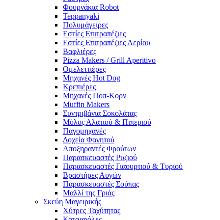
Φουρνάκια Robot
Teppanyaki
Πολυμάγειρες
Εστίες Επιτραπέζιες
Εστίες Επιτραπέζιες Αερίου
Βαφλιέρες
Pizza Makers / Grill Aperitivo
Ομελεττιέρες
Μηχανές Hot Dog
Κρεπιέρες
Μηχανές Ποπ-Κορν
Muffin Makers
Συντριβάνια Σοκολάτας
Μύλος Αλατιού & Πιπεριού
Παγομηχανές
Δοχεία Φαγητού
Αποξηραντές Φρούτων
Παρασκευαστές Ρυζιού
Παρασκευαστές Γιαουρτιού & Τυριού
Βραστήρες Αυγών
Παρασκευαστές Σούπας
Μαλλί της Γριάς
Σκεύη Μαγειρικής
Χύτρες Ταχύτητας
Κατσαρόλες