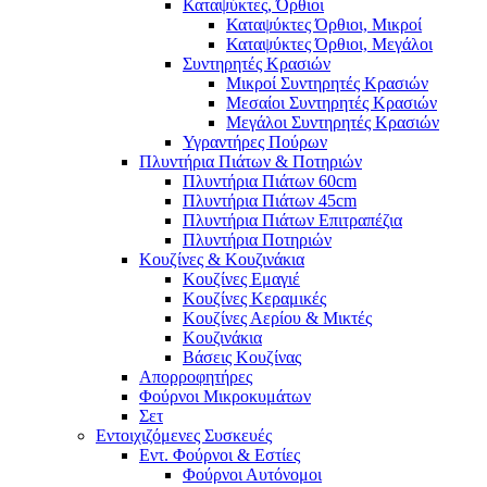
Καταψύκτες, Όρθιοι
Καταψύκτες Όρθιοι, Μικροί
Καταψύκτες Όρθιοι, Μεγάλοι
Συντηρητές Κρασιών
Μικροί Συντηρητές Κρασιών
Μεσαίοι Συντηρητές Κρασιών
Μεγάλοι Συντηρητές Κρασιών
Υγραντήρες Πούρων
Πλυντήρια Πιάτων & Ποτηριών
Πλυντήρια Πιάτων 60cm
Πλυντήρια Πιάτων 45cm
Πλυντήρια Πιάτων Επιτραπέζια
Πλυντήρια Ποτηριών
Κουζίνες & Κουζινάκια
Κουζίνες Εμαγιέ
Κουζίνες Κεραμικές
Κουζίνες Αερίου & Μικτές
Κουζινάκια
Βάσεις Κουζίνας
Απορροφητήρες
Φούρνοι Μικροκυμάτων
Σετ
Εντοιχιζόμενες Συσκευές
Εντ. Φούρνοι & Εστίες
Φούρνοι Αυτόνομοι