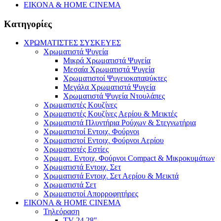
ΕΙΚΟΝΑ & HOME CINEMA
Κατηγορίες
ΧΡΩΜΑΤΙΣΤΕΣ ΣΥΣΚΕΥΕΣ
Χρωματιστά Ψυγεία
Μικρά Χρωματιστά Ψυγεία
Μεσαία Χρωματιστά Ψυγεία
Χρωματιστοί Ψυγειοκαταψύκτες
Μεγάλα Χρωματιστά Ψυγεία
Χρωματιστά Ψυγεία Ντουλάπες
Χρωματιστές Κουζίνες
Χρωματιστές Κουζίνες Αερίου & Μεικτές
Χρωματιστά Πλυντήρια Ρούχων & Στεγνωτήρια
Χρωματιστοί Εντοιχ. Φούρνοι
Χρωματιστοί Εντοιχ. Φούρνοι Αερίου
Χρωματιστές Εστίες
Χρωματ. Εντοιχ. Φούρνοι Compact & Μικροκυμάτων
Χρωματιστά Εντοιχ. Σετ
Χρωματιστά Εντοιχ. Σετ Αερίου & Μεικτά
Χρωματιστά Σετ
Χρωματιστοί Απορροφητήρες
ΕΙΚΟΝΑ & HOME CINEMA
Τηλεόραση
TV 24 28"