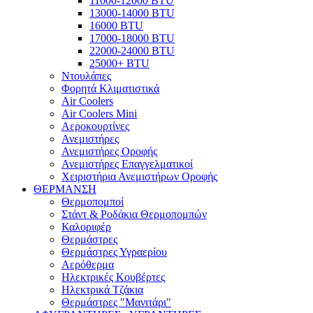
11000-12000 BTU
13000-14000 BTU
16000 BTU
17000-18000 BTU
22000-24000 BTU
25000+ BTU
Ντουλάπες
Φορητά Κλιματιστικά
Air Coolers
Air Coolers Mini
Αεροκουρτίνες
Ανεμιστήρες
Ανεμιστήρες Οροφής
Ανεμιστήρες Επαγγελματικοί
Χειριστήρια Ανεμιστήρων Οροφής
ΘΕΡΜΑΝΣΗ
Θερμοπομποί
Στάντ & Ροδάκια Θερμοπομπών
Καλοριφέρ
Θερμάστρες
Θερμάστρες Υγραερίου
Αερόθερμα
Ηλεκτρικές Κουβέρτες
Ηλεκτρικά Τζάκια
Θερμάστρες "Μανιτάρι"