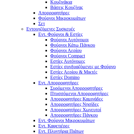
Κουζινάκια
Βάσεις Κουζίνας
Απορροφητήρες
Φούρνοι Μικροκυμάτων
Σετ
Εντοιχιζόμενες Συσκευές
Εντ. Φούρνοι & Εστίες
Φούρνοι Αυτόνομοι
Φούρνοι Κάτω Πάγκου
Φούρνοι Αερίου
Φούρνοι Compact
Εστίες Αυτόνομες
Εστίες συνδυαζόμενες με Φούρνο
Εστίες Αερίου & Μικτές
Εστίες Domino
Εντ. Απορροφητήρες
Συρόμενοι Απορροφητήρες
Πτυσσόμενοι Απορροφητήρες
Απορροφητήρες Καμινάδες
Απορροφητήρες Νησίδες
Απορροφητήρες Χωνευτοί
Απορροφητήρες Πάγκου
Εντ. Φούρνοι Μικροκυμάτων
Εντ. Καφετιέρες
Εντ. Πλυντήρια Πιάτων