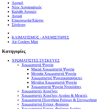
Αρχική
Νέος Λογαριασμός
Καλάθι Αγορών
Αγορά
Επικοινωνία/Χάρτης
Σύνδεση
ΚΛΙΜΑΤΙΣΜΟΣ - ΑΝΕΜΙΣΤΗΡΕΣ
Air Coolers Mini
Κατηγορίες
ΧΡΩΜΑΤΙΣΤΕΣ ΣΥΣΚΕΥΕΣ
Χρωματιστά Ψυγεία
Μικρά Χρωματιστά Ψυγεία
Μεσαία Χρωματιστά Ψυγεία
Χρωματιστοί Ψυγειοκαταψύκτες
Μεγάλα Χρωματιστά Ψυγεία
Χρωματιστά Ψυγεία Ντουλάπες
Χρωματιστές Κουζίνες
Χρωματιστές Κουζίνες Αερίου & Μεικτές
Χρωματιστά Πλυντήρια Ρούχων & Στεγνωτήρια
Χρωματιστοί Εντοιχ. Φούρνοι
Χρωματιστοί Εντοιχ. Φούρνοι Αερίου