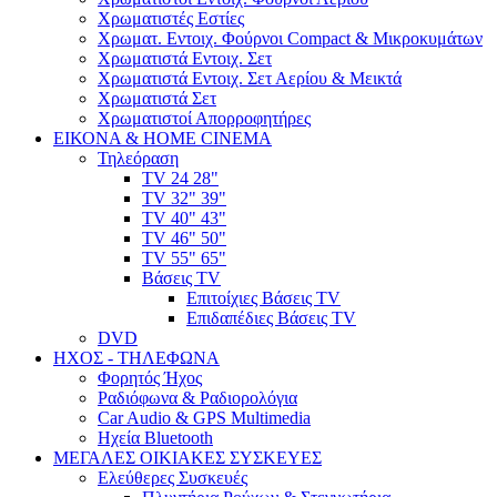
Χρωματιστές Εστίες
Χρωματ. Εντοιχ. Φούρνοι Compact & Μικροκυμάτων
Χρωματιστά Εντοιχ. Σετ
Χρωματιστά Εντοιχ. Σετ Αερίου & Μεικτά
Χρωματιστά Σετ
Χρωματιστοί Απορροφητήρες
ΕΙΚΟΝΑ & HOME CINEMA
Τηλεόραση
TV 24 28"
TV 32" 39"
TV 40" 43"
TV 46" 50"
TV 55" 65"
Βάσεις TV
Επιτοίχιες Βάσεις TV
Επιδαπέδιες Βάσεις TV
DVD
ΗΧΟΣ - ΤΗΛΕΦΩΝΑ
Φορητός Ήχος
Ραδιόφωνα & Ραδιορολόγια
Car Audio & GPS Multimedia
Ηχεία Bluetooth
ΜΕΓΑΛΕΣ ΟΙΚΙΑΚΕΣ ΣΥΣΚΕΥΕΣ
Ελεύθερες Συσκευές