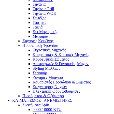
Τηγάνια
Τηγάνια Grill
Τηγάνια WOK
Σωτέζες
Γάστρες
Ταψιά
Σετ Μαγειρικής
Μαχαίρια
Ζυγαριές Κουζίνας
Προσωπική Φροντίδα
Ξυριστικές Μηχανές
Κουρευτικές & Κοπτικές Μηχανές
Κουρευτικές Σώματος
Αποτριχωτές & Γυναικείες Μηχαν.
Styling Μαλλιών
Σεσουάρ
Ζυγαριές Μπάνιου
Καθαριστές Προσώπου & Σώματος
Στεγνωτήρες Νυχιών
Ηλεκτρικές Οδοντόβουρτσες
Πιεσόμετρα & Οξύμετρα
ΚΛΙΜΑΤΙΣΜΟΣ - ΑΝΕΜΙΣΤΗΡΕΣ
Συστήματα Split
9000-10000 BTU