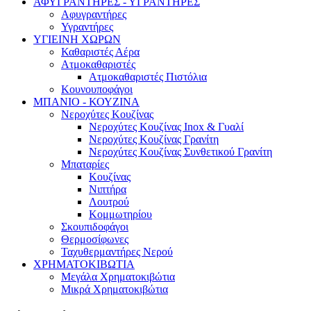
ΑΦΥΓΡΑΝΤΗΡΕΣ - ΥΓΡΑΝΤΗΡΕΣ
Αφυγραντήρες
Υγραντήρες
ΥΓΙΕΙΝΗ ΧΩΡΩΝ
Καθαριστές Αέρα
Ατμοκαθαριστές
Ατμοκαθαριστές Πιστόλια
Κουνουποφάγοι
ΜΠΑΝΙΟ - ΚΟΥΖΙΝΑ
Νεροχύτες Κουζίνας
Νεροχύτες Κουζίνας Inox & Γυαλί
Νεροχύτες Κουζίνας Γρανίτη
Νεροχύτες Κουζίνας Συνθετικού Γρανίτη
Μπαταρίες
Κουζίνας
Νιπτήρα
Λουτρού
Κομμωτηρίου
Σκουπιδοφάγοι
Θερμοσίφωνες
Ταχυθερμαντήρες Νερού
ΧΡΗΜΑΤΟΚΙΒΩΤΙΑ
Μεγάλα Χρηματοκιβώτια
Μικρά Χρηματοκιβώτια