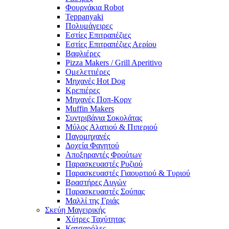
Φουρνάκια Robot
Teppanyaki
Πολυμάγειρες
Εστίες Επιτραπέζιες
Εστίες Επιτραπέζιες Αερίου
Βαφλιέρες
Pizza Makers / Grill Aperitivo
Ομελεττιέρες
Μηχανές Hot Dog
Κρεπιέρες
Μηχανές Ποπ-Κορν
Muffin Makers
Συντριβάνια Σοκολάτας
Μύλος Αλατιού & Πιπεριού
Παγομηχανές
Δοχεία Φαγητού
Αποξηραντές Φρούτων
Παρασκευαστές Ρυζιού
Παρασκευαστές Γιαουρτιού & Τυριού
Βραστήρες Αυγών
Παρασκευαστές Σούπας
Μαλλί της Γριάς
Σκεύη Μαγειρικής
Χύτρες Ταχύτητας
Κατσαρόλες