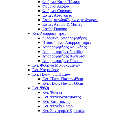
Φούρνοι Κάτω Πάγκου
Φούρνοι Αερίου
Φούρνοι Compact
Εστίες Αυτόνομες
Εστίες συνδυαζόμενες με Φούρνο
Εστίες Αερίου & Μικτές
Εστίες Domino
Εντ. Απορροφητήρες
Συρόμενοι Απορροφητήρες
Πτυσσόμενοι Απορροφητήρες
Απορροφητήρες Καμινάδες
Απορροφητήρες Νησίδες
Απορροφητήρες Χωνευτοί
Απορροφητήρες Πάγκου
Εντ. Φούρνοι Μικροκυμάτων
Εντ. Καφετιέρες
Εντ. Πλυντήρια Πιάτων
Εντ. Πλυν. Πιάτων 45cm
Εντ. Πλυν. Πιάτων 60cm
Εντ. Ψύξη
Εντ. Ψυγεία
Εντ. Ψυγειοκαταψύκτες
Εντ. Καταψύκτες
Εντ. Ψυγεία Combi
Εντ. Συντηρητές Κρασιών