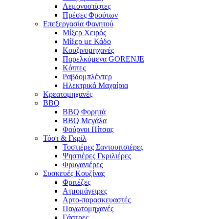
Λεμονοστίφτες
Πρέσες Φρούτων
Επεξεργασία Φαγητού
Μίξερ Χειρός
Μίξερ με Κάδο
Κουζινομηχανές
Παρελκόμενα GORENJE
Κόπτες
Ραβδομπλέντερ
Ηλεκτρικά Μαχαίρια
Κρεατομηχανές
BBQ
BBQ Φορητά
BBQ Μεγάλα
Φούρνοι Πίτσας
Τόστ & Γκρίλ
Τοστιέρες Σαντουιτσιέρες
Ψηστιέρες Γκριλιέρες
Φρυγανιέρες
Συσκευές Κουζίνας
Φριτέζες
Ατμομάγειρες
Αρτο-παρασκευαστές
Παγωτομηχανές
Γάστρες