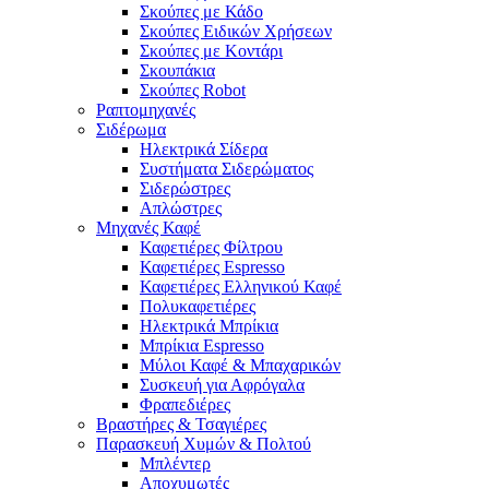
Σκούπες με Κάδο
Σκούπες Ειδικών Χρήσεων
Σκούπες με Κοντάρι
Σκουπάκια
Σκούπες Robot
Ραπτομηχανές
Σιδέρωμα
Ηλεκτρικά Σίδερα
Συστήματα Σιδερώματος
Σιδερώστρες
Απλώστρες
Μηχανές Καφέ
Καφετιέρες Φίλτρου
Καφετιέρες Espresso
Καφετιέρες Ελληνικού Καφέ
Πολυκαφετιέρες
Ηλεκτρικά Μπρίκια
Μπρίκια Espresso
Μύλοι Καφέ & Μπαχαρικών
Συσκευή για Αφρόγαλα
Φραπεδιέρες
Βραστήρες & Τσαγιέρες
Παρασκευή Χυμών & Πολτού
Μπλέντερ
Αποχυμωτές