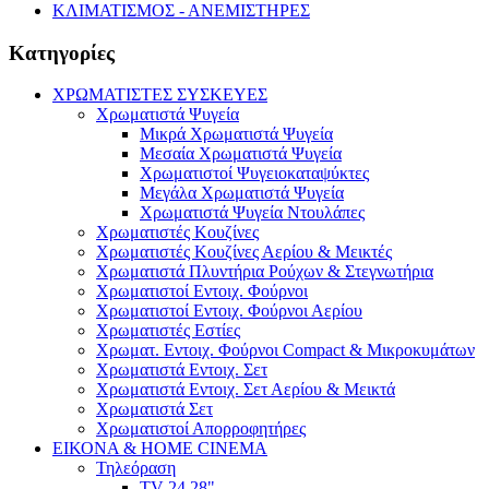
ΚΛΙΜΑΤΙΣΜΟΣ - ΑΝΕΜΙΣΤΗΡΕΣ
Κατηγορίες
ΧΡΩΜΑΤΙΣΤΕΣ ΣΥΣΚΕΥΕΣ
Χρωματιστά Ψυγεία
Μικρά Χρωματιστά Ψυγεία
Μεσαία Χρωματιστά Ψυγεία
Χρωματιστοί Ψυγειοκαταψύκτες
Μεγάλα Χρωματιστά Ψυγεία
Χρωματιστά Ψυγεία Ντουλάπες
Χρωματιστές Κουζίνες
Χρωματιστές Κουζίνες Αερίου & Μεικτές
Χρωματιστά Πλυντήρια Ρούχων & Στεγνωτήρια
Χρωματιστοί Εντοιχ. Φούρνοι
Χρωματιστοί Εντοιχ. Φούρνοι Αερίου
Χρωματιστές Εστίες
Χρωματ. Εντοιχ. Φούρνοι Compact & Μικροκυμάτων
Χρωματιστά Εντοιχ. Σετ
Χρωματιστά Εντοιχ. Σετ Αερίου & Μεικτά
Χρωματιστά Σετ
Χρωματιστοί Απορροφητήρες
ΕΙΚΟΝΑ & HOME CINEMA
Τηλεόραση
TV 24 28"