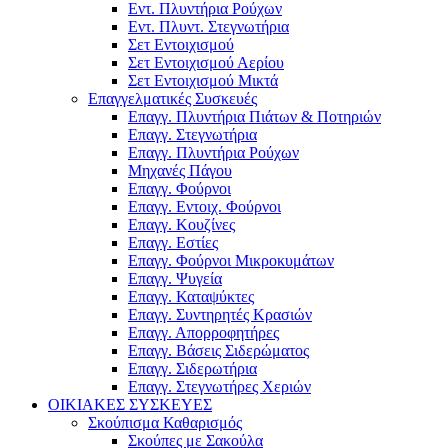
Εντ. Πλυντήρια Ρούχων
Εντ. Πλυντ. Στεγνωτήρια
Σετ Εντοιχισμού
Σετ Εντοιχισμού Αερίου
Σετ Εντοιχισμού Μικτά
Επαγγελματικές Συσκευές
Επαγγ. Πλυντήρια Πιάτων & Ποτηριών
Επαγγ. Στεγνωτήρια
Επαγγ. Πλυντήρια Ρούχων
Μηχανές Πάγου
Επαγγ. Φούρνοι
Επαγγ. Εντοιχ. Φούρνοι
Επαγγ. Κουζίνες
Επαγγ. Εστίες
Επαγγ. Φούρνοι Μικροκυμάτων
Επαγγ. Ψυγεία
Επαγγ. Καταψύκτες
Επαγγ. Συντηρητές Κρασιών
Επαγγ. Απορροφητήρες
Επαγγ. Βάσεις Σιδερώματος
Επαγγ. Σιδερωτήρια
Επαγγ. Στεγνωτήρες Χεριών
ΟΙΚΙΑΚΕΣ ΣΥΣΚΕΥΕΣ
Σκούπισμα Καθαρισμός
Σκούπες με Σακούλα