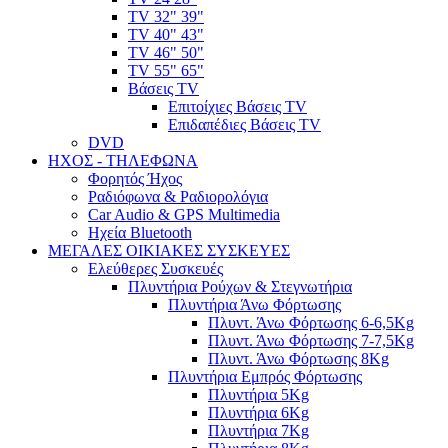
TV 32" 39"
TV 40" 43"
TV 46" 50"
TV 55" 65"
Βάσεις TV
Επιτοίχιες Βάσεις TV
Επιδαπέδιες Βάσεις TV
DVD
ΗΧΟΣ - ΤΗΛΕΦΩΝΑ
Φορητός Ήχος
Ραδιόφωνα & Ραδιορολόγια
Car Audio & GPS Multimedia
Ηχεία Bluetooth
ΜΕΓΑΛΕΣ ΟΙΚΙΑΚΕΣ ΣΥΣΚΕΥΕΣ
Ελεύθερες Συσκευές
Πλυντήρια Ρούχων & Στεγνωτήρια
Πλυντήρια Άνω Φόρτωσης
Πλυντ. Άνω Φόρτωσης 6-6,5Kg
Πλυντ. Άνω Φόρτωσης 7-7,5Kg
Πλυντ. Άνω Φόρτωσης 8Kg
Πλυντήρια Εμπρός Φόρτωσης
Πλυντήρια 5Kg
Πλυντήρια 6Kg
Πλυντήρια 7Kg