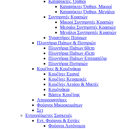
Καταψύκτες, Όρθιοι
Καταψύκτες Όρθιοι, Μικροί
Καταψύκτες Όρθιοι, Μεγάλοι
Συντηρητές Κρασιών
Μικροί Συντηρητές Κρασιών
Μεσαίοι Συντηρητές Κρασιών
Μεγάλοι Συντηρητές Κρασιών
Υγραντήρες Πούρων
Πλυντήρια Πιάτων & Ποτηριών
Πλυντήρια Πιάτων 60cm
Πλυντήρια Πιάτων 45cm
Πλυντήρια Πιάτων Επιτραπέζια
Πλυντήρια Ποτηριών
Κουζίνες & Κουζινάκια
Κουζίνες Εμαγιέ
Κουζίνες Κεραμικές
Κουζίνες Αερίου & Μικτές
Κουζινάκια
Βάσεις Κουζίνας
Απορροφητήρες
Φούρνοι Μικροκυμάτων
Σετ
Εντοιχιζόμενες Συσκευές
Εντ. Φούρνοι & Εστίες
Φούρνοι Αυτόνομοι