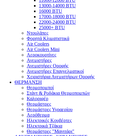
11000-12000 BTU
13000-14000 BTU
16000 BTU
17000-18000 BTU
22000-24000 BTU
25000+ BTU
Ντουλάπες
Φορητά Κλιματιστικά
Air Coolers
Air Coolers Mini
Αεροκουρτίνες
Ανεμιστήρες
Ανεμιστήρες Οροφής
Ανεμιστήρες Επαγγελματικοί
Χειριστήρια Ανεμιστήρων Οροφής
ΘΕΡΜΑΝΣΗ
Θερμοπομποί
Στάντ & Ροδάκια Θερμοπομπών
Καλοριφέρ
Θερμάστρες
Θερμάστρες Υγραερίου
Αερόθερμα
Ηλεκτρικές Κουβέρτες
Ηλεκτρικά Τζάκια
Θερμάστρες "Μανιτάρι"