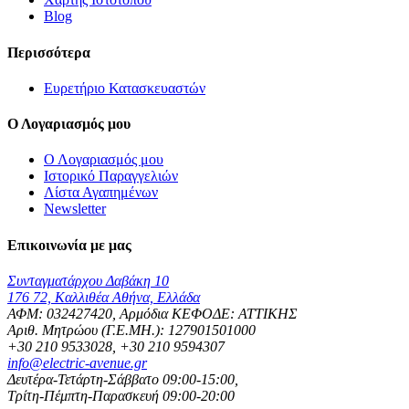
Blog
Περισσότερα
Ευρετήριο Κατασκευαστών
Ο Λογαριασμός μου
Ο Λογαριασμός μου
Ιστορικό Παραγγελιών
Λίστα Αγαπημένων
Newsletter
Επικοινωνία με μας
Συνταγματάρχου Δαβάκη 10
176 72, Καλλιθέα Αθήνα, Ελλάδα
ΑΦΜ: 032427420, Αρμόδια ΚΕΦΟΔΕ: ΑΤΤΙΚΗΣ
Αριθ. Μητρώου (Γ.Ε.ΜΗ.): 127901501000
+30 210 9533028, +30 210 9594307
info@electric-avenue.gr
Δευτέρα-Τετάρτη-Σάββατο 09:00-15:00,
Τρίτη-Πέμπτη-Παρασκευή 09:00-20:00