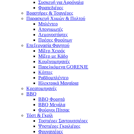
Συσκευή για Αφρόγαλα
Φραπεδιέρες
Βραστήρες & Τσαγιέρες
Παρασκευή Χυμών & Πολτού
Μπλέντερ
Αποχυμωτές
Λεμονοστίφτες
Πρέσες Φρούτων
Επεξεργασία Φαγητού
Μίξερ Χειρός
Μίξερ με Κάδο
Κουζινομηχανές
Παρελκόμενα GORENJE
Κόπτες
Ραβδομπλέντερ
Ηλεκτρικά Μαχαίρια
Κρεατομηχανές
BBQ
BBQ Φορητά
BBQ Μεγάλα
Φούρνοι Πίτσας
Τόστ & Γκρίλ
Τοστιέρες Σαντουιτσιέρες
Ψηστιέρες Γκριλιέρες
Φρυγανιέρες