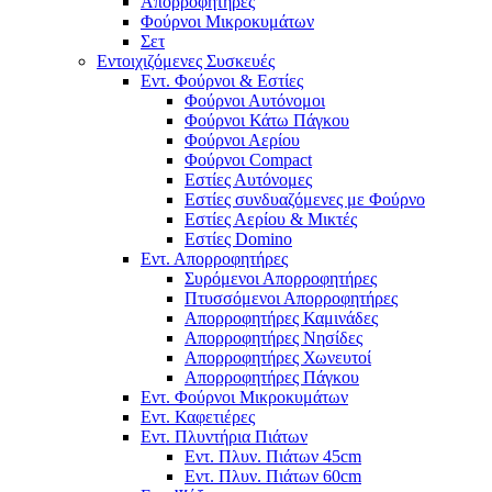
Απορροφητήρες
Φούρνοι Μικροκυμάτων
Σετ
Εντοιχιζόμενες Συσκευές
Εντ. Φούρνοι & Εστίες
Φούρνοι Αυτόνομοι
Φούρνοι Κάτω Πάγκου
Φούρνοι Αερίου
Φούρνοι Compact
Εστίες Αυτόνομες
Εστίες συνδυαζόμενες με Φούρνο
Εστίες Αερίου & Μικτές
Εστίες Domino
Εντ. Απορροφητήρες
Συρόμενοι Απορροφητήρες
Πτυσσόμενοι Απορροφητήρες
Απορροφητήρες Καμινάδες
Απορροφητήρες Νησίδες
Απορροφητήρες Χωνευτοί
Απορροφητήρες Πάγκου
Εντ. Φούρνοι Μικροκυμάτων
Εντ. Καφετιέρες
Εντ. Πλυντήρια Πιάτων
Εντ. Πλυν. Πιάτων 45cm
Εντ. Πλυν. Πιάτων 60cm