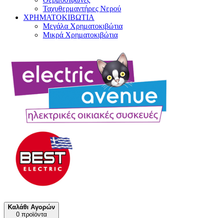
Ταχυθερμαντήρες Νερού
ΧΡΗΜΑΤΟΚΙΒΩΤΙΑ
Μεγάλα Χρηματοκιβώτια
Μικρά Χρηματοκιβώτια
Καλάθι Αγορών
0 προϊόντα