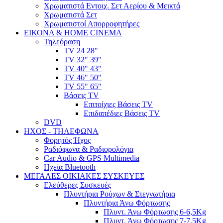
Χρωματιστά Εντοιχ. Σετ Αερίου & Μεικτά
Χρωματιστά Σετ
Χρωματιστοί Απορροφητήρες
ΕΙΚΟΝΑ & HOME CINEMA
Τηλεόραση
TV 24 28"
TV 32" 39"
TV 40" 43"
TV 46" 50"
TV 55" 65"
Βάσεις TV
Επιτοίχιες Βάσεις TV
Επιδαπέδιες Βάσεις TV
DVD
ΗΧΟΣ - ΤΗΛΕΦΩΝΑ
Φορητός Ήχος
Ραδιόφωνα & Ραδιορολόγια
Car Audio & GPS Multimedia
Ηχεία Bluetooth
ΜΕΓΑΛΕΣ ΟΙΚΙΑΚΕΣ ΣΥΣΚΕΥΕΣ
Ελεύθερες Συσκευές
Πλυντήρια Ρούχων & Στεγνωτήρια
Πλυντήρια Άνω Φόρτωσης
Πλυντ. Άνω Φόρτωσης 6-6,5Kg
Πλυντ. Άνω Φόρτωσης 7-7,5Kg