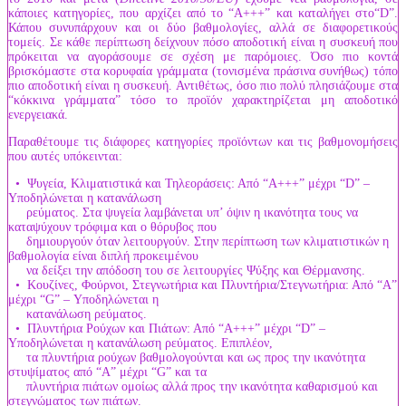
κάποιες κατηγορίες, που αρχίζει από το “A+++” και καταλήγει στο“D”.
Κάπου συνυπάρχουν και οι δύο βαθμολογίες, αλλά σε διαφορετικούς
τομείς. Σε κάθε περίπτωση δείχνουν πόσο αποδοτική είναι η συσκευή που
πρόκειται να αγοράσουμε σε σχέση με παρόμοιες. Όσο πιο κοντά
βρισκόμαστε στα κορυφαία γράμματα (τονισμένα πράσινα συνήθως) τόπο
πιο αποδοτική είναι η συσκευή. Αντιθέτως, όσο πιο πολύ πλησιάζουμε στα
“κόκκινα γράμματα” τόσο το προϊόν χαρακτηρίζεται μη αποδοτικό
ενεργειακά.
Παραθέτουμε τις διάφορες κατηγορίες προϊόντων και τις βαθμονομήσεις
που αυτές υπόκεινται:
• Ψυγεία, Κλιματιστικά και Τηλεοράσεις: Από “A+++” μέχρι “D” –
Υποδηλώνεται η κατανάλωση
ρεύματος. Στα ψυγεία λαμβάνεται υπ’ όψιν η ικανότητα τους να
καταψύχουν τρόφιμα και ο θόρυβος που
δημιουργούν όταν λειτουργούν. Στην περίπτωση των κλιματιστικών η
βαθμολογία είναι διπλή προκειμένου
να δείξει την απόδοση του σε λειτουργίες Ψύξης και Θέρμανσης.
• Κουζίνες, Φούρνοι, Στεγνωτήρια και Πλυντήρια/Στεγνωτήρια: Από “A”
μέχρι “G” – Υποδηλώνεται η
κατανάλωση ρεύματος.
• Πλυντήρια Ρούχων και Πιάτων: Από “A+++” μέχρι “D” –
Υποδηλώνεται η κατανάλωση ρεύματος. Επιπλέον,
τα πλυντήρια ρούχων βαθμολογούνται και ως προς την ικανότητα
στυψίματος από “A” μέχρι “G” και τα
πλυντήρια πιάτων ομοίως αλλά προς την ικανότητα καθαρισμού και
στεγνώματος των πιάτων.