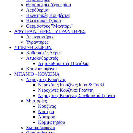
Θερμάστρες Υγραερίου
Αερόθερμα
Ηλεκτρικές Κουβέρτες
Ηλεκτρικά Τζάκια
Θερμάστρες "Μανιτάρι"
ΑΦΥΓΡΑΝΤΗΡΕΣ - ΥΓΡΑΝΤΗΡΕΣ
Αφυγραντήρες
Υγραντήρες
ΥΓΙΕΙΝΗ ΧΩΡΩΝ
Καθαριστές Αέρα
Ατμοκαθαριστές
Ατμοκαθαριστές Πιστόλια
Κουνουποφάγοι
ΜΠΑΝΙΟ - ΚΟΥΖΙΝΑ
Νεροχύτες Κουζίνας
Νεροχύτες Κουζίνας Inox & Γυαλί
Νεροχύτες Κουζίνας Γρανίτη
Νεροχύτες Κουζίνας Συνθετικού Γρανίτη
Μπαταρίες
Κουζίνας
Νιπτήρα
Λουτρού
Κομμωτηρίου
Σκουπιδοφάγοι
Θερμοσίφωνες