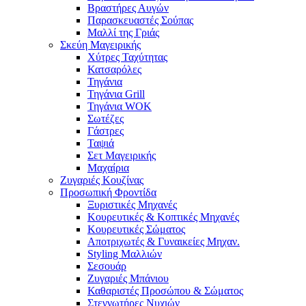
Βραστήρες Αυγών
Παρασκευαστές Σούπας
Μαλλί της Γριάς
Σκεύη Μαγειρικής
Χύτρες Ταχύτητας
Κατσαρόλες
Τηγάνια
Τηγάνια Grill
Τηγάνια WOK
Σωτέζες
Γάστρες
Ταψιά
Σετ Μαγειρικής
Μαχαίρια
Ζυγαριές Κουζίνας
Προσωπική Φροντίδα
Ξυριστικές Μηχανές
Κουρευτικές & Κοπτικές Μηχανές
Κουρευτικές Σώματος
Αποτριχωτές & Γυναικείες Μηχαν.
Styling Μαλλιών
Σεσουάρ
Ζυγαριές Μπάνιου
Καθαριστές Προσώπου & Σώματος
Στεγνωτήρες Νυχιών