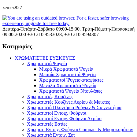
zemez827
Δευτέρα-Τετάρτη-Σάββατο 09:00-15:00, Τρίτη-Πέμπτη-Παρασκευή
09:00-20:00
+30 210 9533028, +30 210 9594307
Κατηγορίες
ΧΡΩΜΑΤΙΣΤΕΣ ΣΥΣΚΕΥΕΣ
Χρωματιστά Ψυγεία
Μικρά Χρωματιστά Ψυγεία
Μεσαία Χρωματιστά Ψυγεία
Χρωματιστοί Ψυγειοκαταψύκτες
Μεγάλα Χρωματιστά Ψυγεία
Χρωματιστά Ψυγεία Ντουλάπες
Χρωματιστές Κουζίνες
Χρωματιστές Κουζίνες Αερίου & Μεικτές
Χρωματιστά Πλυντήρια Ρούχων & Στεγνωτήρια
Χρωματιστοί Εντοιχ. Φούρνοι
Χρωματιστοί Εντοιχ. Φούρνοι Αερίου
Χρωματιστές Εστίες
Χρωματ. Εντοιχ. Φούρνοι Compact & Μικροκυμάτων
Χρωματιστά Εντοιχ. Σετ