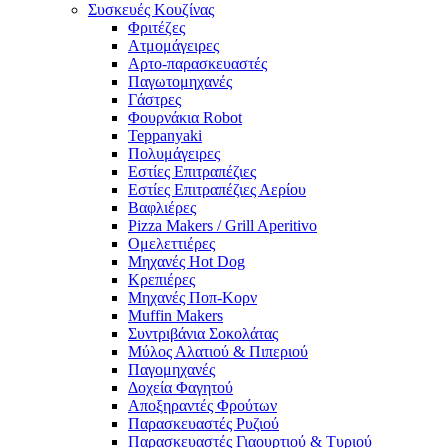
Συσκευές Κουζίνας
Φριτέζες
Ατμομάγειρες
Αρτο-παρασκευαστές
Παγωτομηχανές
Γάστρες
Φουρνάκια Robot
Teppanyaki
Πολυμάγειρες
Εστίες Επιτραπέζιες
Εστίες Επιτραπέζιες Αερίου
Βαφλιέρες
Pizza Makers / Grill Aperitivo
Ομελεττιέρες
Μηχανές Hot Dog
Κρεπιέρες
Μηχανές Ποπ-Κορν
Muffin Makers
Συντριβάνια Σοκολάτας
Μύλος Αλατιού & Πιπεριού
Παγομηχανές
Δοχεία Φαγητού
Αποξηραντές Φρούτων
Παρασκευαστές Ρυζιού
Παρασκευαστές Γιαουρτιού & Τυριού