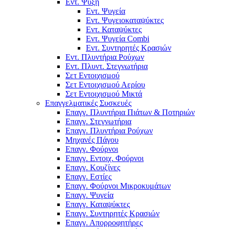
Εντ. Ψύξη
Εντ. Ψυγεία
Εντ. Ψυγειοκαταψύκτες
Εντ. Καταψύκτες
Εντ. Ψυγεία Combi
Εντ. Συντηρητές Κρασιών
Εντ. Πλυντήρια Ρούχων
Εντ. Πλυντ. Στεγνωτήρια
Σετ Εντοιχισμού
Σετ Εντοιχισμού Αερίου
Σετ Εντοιχισμού Μικτά
Επαγγελματικές Συσκευές
Επαγγ. Πλυντήρια Πιάτων & Ποτηριών
Επαγγ. Στεγνωτήρια
Επαγγ. Πλυντήρια Ρούχων
Μηχανές Πάγου
Επαγγ. Φούρνοι
Επαγγ. Εντοιχ. Φούρνοι
Επαγγ. Κουζίνες
Επαγγ. Εστίες
Επαγγ. Φούρνοι Μικροκυμάτων
Επαγγ. Ψυγεία
Επαγγ. Καταψύκτες
Επαγγ. Συντηρητές Κρασιών
Επαγγ. Απορροφητήρες