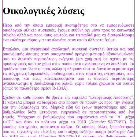
Οικολογικές λύσεις
Πέρα από την όποια εμπορική σκοπιμότητα στο να εμπορευόμαστε
οικολογικά φιλικές συσκευές, έχουμε ευθύνη όχι μόνο προς το κοινωνικό
σύνολο αλλά και προς τους εαυτούς και τα παιδιά μας να διασφαλίσουμε
ένα καλύτερο αύριο για τον πλανήτη στον οποίο άλλωστε ζούμε.
Επιπλέον, μια ενεργειακά αποδοτική συσκευή συντελεί θετικά και από
οικονομικής άποψης στον οικογενειακό προγραμματισμό εξοικονομώντας
όσο το δυνατόν περισσότερη ενέργεια (και χρήματα) σε σχέση με τις
προδιαγραφές και τον χώρο στον οποίο είναι σχεδιασμένη να δουλέψει. Τα
προϊόντα που βλέπετε προς πώληση πληρούν όσο το δυνατόν περισσότερο
τις σύγχρονες Ευρωπαϊκές προδιαγραφές στον τομέα της ενεργειακής τους
απόδοσης και είναι κατασκευασμένα από ει δυνατόν περισσότερα
ανακυκλώσιμα ή βιοδιασπώμενα υλικά, χωρίς τοξικά χρώματα και ουσίες
(όπως το παλαιότερο φρέον R-134A).
Σχεδόν σε κάθε προϊόν θα βρείτε την ταμπέλα “Ενεργειακής Απόδοσης”.
Η καρτέλα μπορεί να διαφέρει από προϊόν σε προϊόν ως προς την ένδειξη
και την βαθμολογία της. Μερικά είδη θα έχουν περισσότερες από μια
βαθμολογίες διότι μετρώνται ενεργειακά σε περισσότερους από ένα
τομείς. Υπάρχουν οι βαθμολογίες που κυμαίνονται από το “A” μέχρι
το“G” και ήταν το πρότυπο μέχρι το 2010 (
Directive 92/75/EC
). Σε
κάποιες κατηγορίες υφίστανται ακόμα. Σε κάποιες άλλες ξεπεράστηκαν
από τις τεχνολογικές εξελίξεις και ο πήχης ανέβηκε ακόμα ψηλότερα! Από
το 2010 και μετά (
Directive 2010/30/EU
) έχουμε νέα βαθμολογία, σε