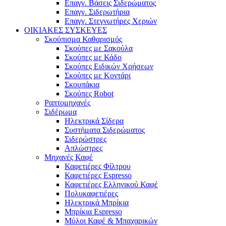
Επαγγ. Βάσεις Σιδερώματος
Επαγγ. Σιδερωτήρια
Επαγγ. Στεγνωτήρες Χεριών
ΟΙΚΙΑΚΕΣ ΣΥΣΚΕΥΕΣ
Σκούπισμα Καθαρισμός
Σκούπες με Σακούλα
Σκούπες με Κάδο
Σκούπες Ειδικών Χρήσεων
Σκούπες με Κοντάρι
Σκουπάκια
Σκούπες Robot
Ραπτομηχανές
Σιδέρωμα
Ηλεκτρικά Σίδερα
Συστήματα Σιδερώματος
Σιδερώστρες
Απλώστρες
Μηχανές Καφέ
Καφετιέρες Φίλτρου
Καφετιέρες Espresso
Καφετιέρες Ελληνικού Καφέ
Πολυκαφετιέρες
Ηλεκτρικά Μπρίκια
Μπρίκια Espresso
Μύλοι Καφέ & Μπαχαρικών